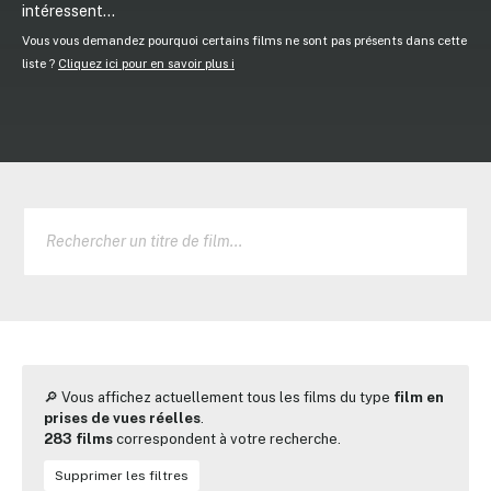
intéressent...
Vous vous demandez pourquoi certains films ne sont pas présents dans cette
liste ?
Cliquez ici pour en savoir plus ℹ️
🔎 Vous affichez actuellement tous les films du type
film en
prises de vues réelles
.
283 films
correspondent à votre recherche.
Supprimer les filtres