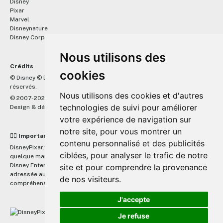
Disney
Pixar
Marvel
Disneynature
Disney Corporate
Nous utilisons des
Crédits
cookies
™
© Disney © Disney/Pixar © &
Lucasfilm LTD © Marvel. Tous droits
réservés.
Nous utilisons des cookies et d'autres
© 2007-2026 DisneyPixar.fr
technologies de suivi pour améliorer
Design & développement :
MonsieurPaul
votre expérience de navigation sur
notre site, pour vous montrer un
☝🏼 Important
contenu personnalisé et des publicités
DisneyPixar.fr est un site indépendant et n'est en aucun cas lié de
ciblées, pour analyser le trafic de notre
quelque manière que ce soit avec The Walt Disney Company, Pixar,
Disney Enterprises, Inc ou leurs dérivés ou associés. Toute demande
site et pour comprendre la provenance
adressée aux studios Disney ou Pixar sera ignorée. Merci de votre
de nos visiteurs.
compréhension.
J'accepte
Je refuse