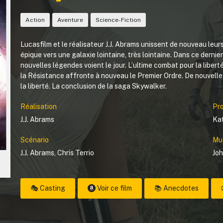
Action
Aventure
Science-Fiction
Lucasfilm et le réalisateur J.J. Abrams unissent de nouveau le
épique vers une galaxie lointaine, très lointaine. Dans ce derni
nouvelles légendes voient le jour. L’ultime combat pour la libert
la Résistance affronte à nouveau le Premier Ordre. De nouvelle
la liberté. La conclusion de la saga Skywalker.
Réalisation
Pr
J.J. Abrams
Ka
Scénario
Mu
J.J. Abrams
,
Chris Terrio
Joh
🎭 Casting
Voir ce film
📚 Anecdotes