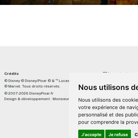
Crédits
☝🏼 Important
™
© Disney © Disney/Pixar © &
Lucasfilm LTD
DisneyPixar.fr est 
Nous utilisons d
© Marvel. Tous droits réservés.
lié de quelque mani
Company, Pixar, Dis
© 2007-2026 DisneyPixar.fr
associés. Toute de
Design & développement :
MonsieurPaul
Nous utilisons des cookie
Pixar sera ignorée.
votre expérience de navig
personnalisé et des public
pour comprendre la prove
J'accepte
Je refuse
C