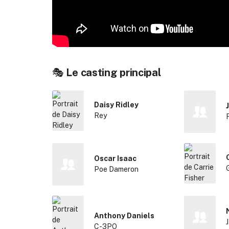
🎭
Le casting principal
Daisy Ridley
Rey
Oscar Isaac
Poe Dameron
Anthony Daniels
✕
C-3PO