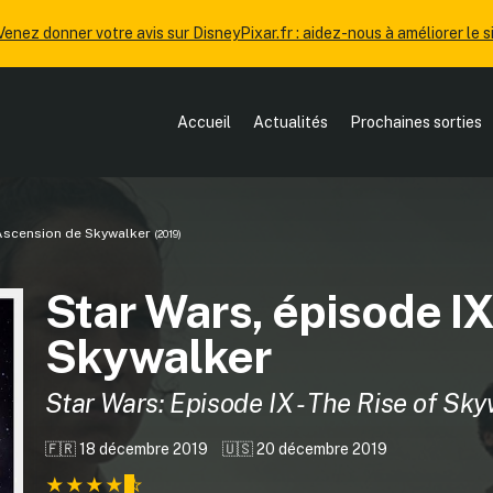
Venez donner votre avis sur DisneyPixar.fr : aidez-nous à améliorer le si
Accueil
Actualités
Prochaines sorties
L'Ascension de Skywalker
(2019)
Star Wars, épisode IX
Skywalker
Star Wars: Episode IX - The Rise of Sk
🇫🇷 18 décembre 2019
🇺🇸 20 décembre 2019