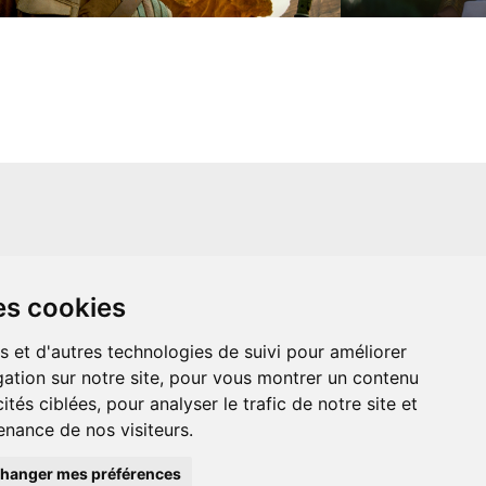
un site indépendant et n'est en aucun cas
es cookies
ère que ce soit avec The Walt Disney
ney Enterprises, Inc ou leurs dérivés ou
mande adressée aux studios Disney ou
s et d'autres technologies de suivi pour améliorer
 Merci de votre compréhension.
ation sur notre site, pour vous montrer un contenu
ités ciblées, pour analyser le trafic de notre site et
nance de nos visiteurs.
hanger mes préférences