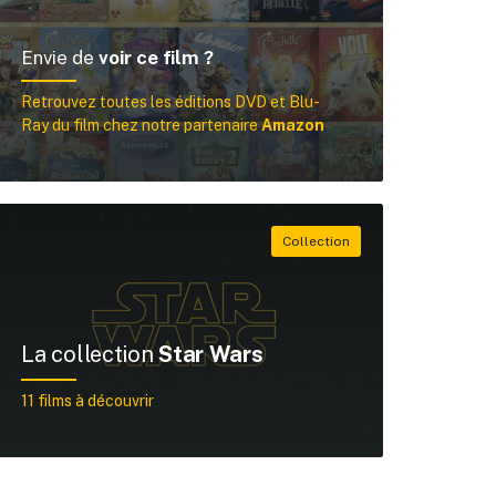
Envie de
voir ce film ?
Retrouvez toutes les éditions DVD et Blu-
Ray du film chez notre partenaire
Amazon
La collection
Star Wars
11 films à découvrir