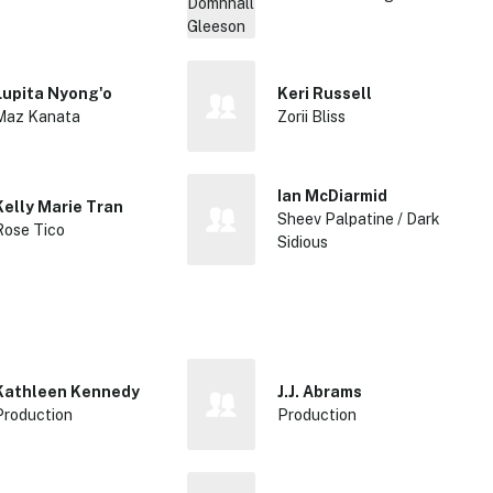
Lupita Nyong'o
Keri Russell
Maz Kanata
Zorii Bliss
Ian McDiarmid
Kelly Marie Tran
Sheev Palpatine / Dark
Rose Tico
Sidious
Kathleen Kennedy
J.J. Abrams
Production
Production