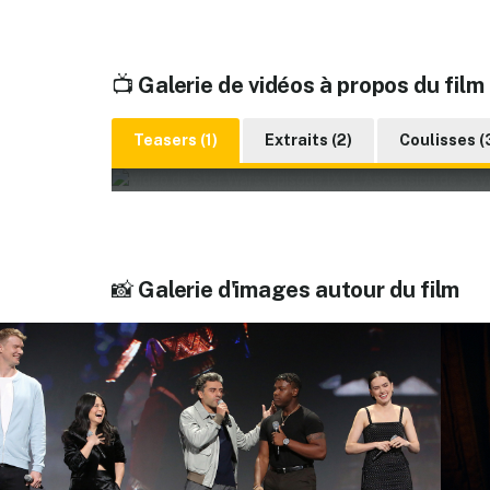
📺
Galerie de vidéos à propos du film
Teasers (1)
Extraits (2)
Coulisses (
▶️ Lire la vidéo
📸
Galerie d'images autour du film
Star Wars : L'Ascension de Skywalker - Teaser [