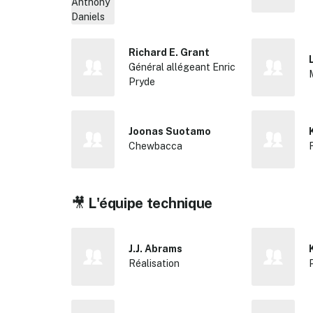
Richard E. Grant
Général allégeant Enric
Pryde
Joonas Suotamo
Chewbacca
🎥
L'équipe technique
J.J. Abrams
Réalisation