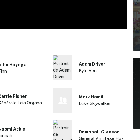
Adam Driver
John Boyega
Kylo Ren
Finn
Carrie Fisher
Mark Hamill
Générale Leia Organa
Luke Skywalker
Naomi Ackie
Domhnall Gleeson
Jannah
Général Armitage Hux