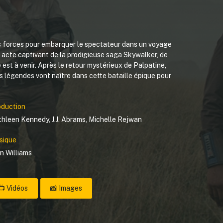
urs forces pour embarquer le spectateur dans un voyage
er acte captivant de la prodigieuse saga Skywalker, de
é est à venir. Après le retour mystérieux de Palpatine,
s légendes vont naître dans cette bataille épique pour
oduction
thleen Kennedy
,
J.J. Abrams
,
Michelle Rejwan
sique
n Williams
📺 Vidéos
📸 Images