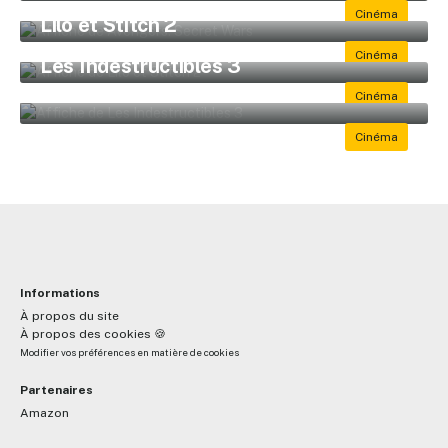
🇫🇷 15 décembre 2027
Lilo et Stitch 2
✕
🇫🇷 24 mai 2028
Les Indestructibles 3
Reche
🇫🇷 14 juin 2028
Informations
À propos du site
À propos des cookies 🍪
Modifier vos préférences en matière de cookies
Partenaires
Amazon