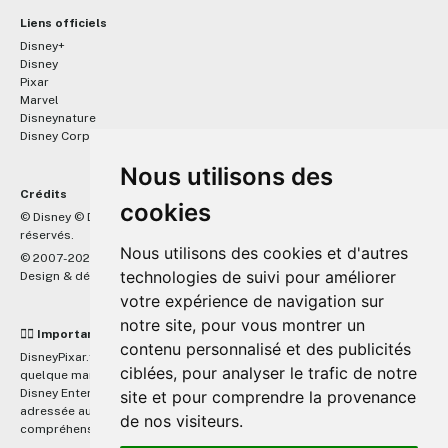
Liens officiels
Disney+
Disney
Pixar
Marvel
Disneynature
Disney Corporate
Nous utilisons des
Crédits
cookies
™
© Disney © Disney/Pixar © &
Lucasfilm LTD © Marvel. Tous droits
réservés.
Nous utilisons des cookies et d'autres
© 2007-2026 DisneyPixar.fr
technologies de suivi pour améliorer
Design & développement :
MonsieurPaul
votre expérience de navigation sur
notre site, pour vous montrer un
☝🏼 Important
contenu personnalisé et des publicités
DisneyPixar.fr est un site indépendant et n'est en aucun cas lié de
ciblées, pour analyser le trafic de notre
quelque manière que ce soit avec The Walt Disney Company, Pixar,
Disney Enterprises, Inc ou leurs dérivés ou associés. Toute demande
site et pour comprendre la provenance
adressée aux studios Disney ou Pixar sera ignorée. Merci de votre
de nos visiteurs.
compréhension.