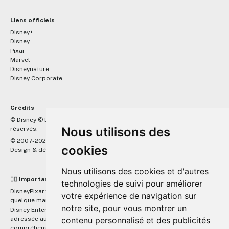
Liens officiels
Disney+
Disney
Pixar
Marvel
Disneynature
Disney Corporate
Crédits
™
© Disney © Disney/Pixar © &
Lucasfilm LTD © Marvel. Tous droits
Nous utilisons des
réservés.
© 2007-2026 DisneyPixar.fr
cookies
Design & développement :
MonsieurPaul
Nous utilisons des cookies et d'autres
☝🏼 Important
technologies de suivi pour améliorer
DisneyPixar.fr est un site indépendant et n'est en aucun cas lié de
votre expérience de navigation sur
quelque manière que ce soit avec The Walt Disney Company, Pixar,
notre site, pour vous montrer un
Disney Enterprises, Inc ou leurs dérivés ou associés. Toute demande
adressée aux studios Disney ou Pixar sera ignorée. Merci de votre
contenu personnalisé et des publicités
compréhension.