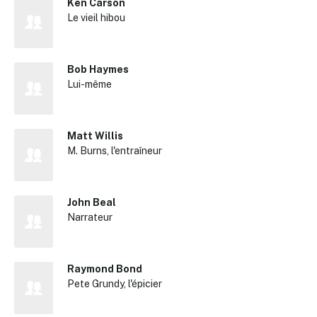
Ken Carson
Le vieil hibou
Bob Haymes
Lui-même
Matt Willis
M. Burns, l'entraîneur
John Beal
✕
Narrateur
Reche
Raymond Bond
Pete Grundy, l'épicier