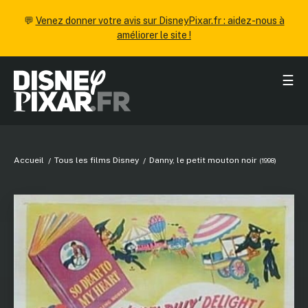
💬
Venez donner votre avis sur DisneyPixar.fr : aidez-nous à
améliorer le site !
☰
Accueil
Tous les films Disney
Danny, le petit mouton noir
(1998)