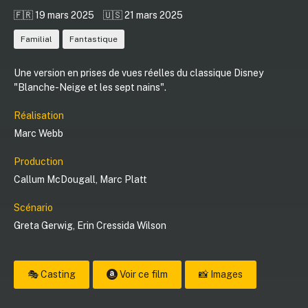
🇫🇷 19 mars 2025
🇺🇸 21 mars 2025
Familial
Fantastique
Une version en prises de vues réelles du classique Disney
"Blanche-Neige et les sept nains".
Réalisation
Marc Webb
Production
Callum McDougall
,
Marc Platt
Scénario
Greta Gerwig
,
Erin Cressida Wilson
🎭 Casting
Voir ce film
📸 Images