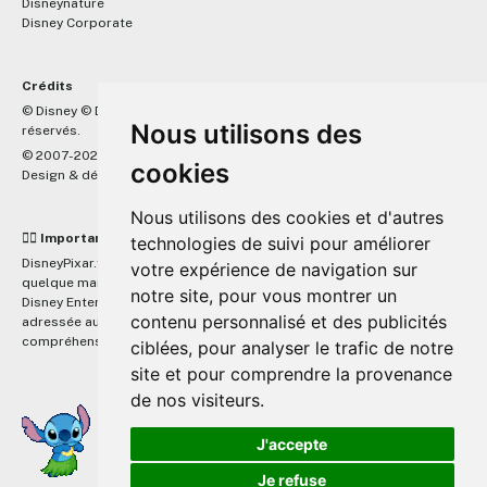
Disneynature
Disney Corporate
Crédits
™
© Disney © Disney/Pixar © &
Lucasfilm LTD © Marvel. Tous droits
Nous utilisons des
réservés.
© 2007-2026 DisneyPixar.fr
cookies
Design & développement :
MonsieurPaul
Nous utilisons des cookies et d'autres
☝🏼 Important
technologies de suivi pour améliorer
DisneyPixar.fr est un site indépendant et n'est en aucun cas lié de
votre expérience de navigation sur
quelque manière que ce soit avec The Walt Disney Company, Pixar,
notre site, pour vous montrer un
Disney Enterprises, Inc ou leurs dérivés ou associés. Toute demande
contenu personnalisé et des publicités
adressée aux studios Disney ou Pixar sera ignorée. Merci de votre
compréhension.
ciblées, pour analyser le trafic de notre
site et pour comprendre la provenance
de nos visiteurs.
J'accepte
Je refuse