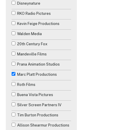
Disneynature
Romance
RKO Radio Pictures
Science-Fiction
Kevin Feige Productions
Téléfilm
Walden Media
Thriller
20th Century Fox
Western
Mandeville Films
Prana Animation Studios
Marc Platt Productions
Roth Films
Buena Vista Pictures
Silver Screen Partners IV
Tim Burton Productions
✕
Allison Shearmur Productions