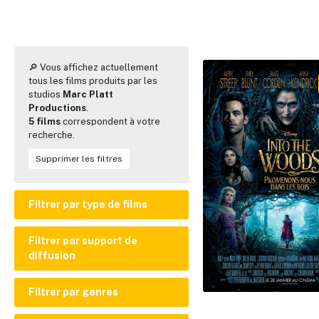
🔎 Vous affichez actuellement
tous les films produits par les
studios
Marc Platt
Productions
.
5 films
correspondent à votre
recherche.
Supprimer les filtres
Filtrer par type de films
Film en prises de vues réelles
Filtrer par support de
diffusion
Film d'animation
Court ou moyen métrage
Cinéma
Filtrer par genres
Disney+