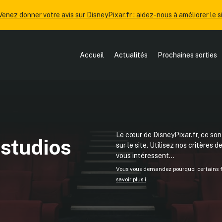
Venez donner votre avis sur DisneyPixar.fr : aidez-nous à améliorer le si
Accueil
Actualités
Prochaines sorties
Le cœur de DisneyPixar.fr, ce sont
 studios
sur le site. Utilisez nos critères 
vous intéressent...
Vous vous demandez pourquoi certains fi
savoir plus ℹ️