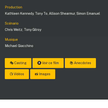
Production
Kathleen Kennedy
,
Tony To
,
Allison Shearmur
,
Simon Emanuel
Scénario
Chris Weitz
,
Tony Gilroy
Musique
Michael Giacchino
🎭 Casting
Voir ce film
📚 Anecdotes
📺 Vidéos
📸 Images