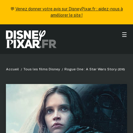
💬
Venez donner votre avis sur DisneyPixar.fr : aidez-nous à
améliorer le site !
☰
Accueil
Tous les films Disney
Rogue One : A Star Wars Story
(2016)