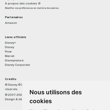
À propos des cookies 🍪
Modifier vos préférences en matière de cookies
Partenaires
Amazon
Liens officiels
Disney+
Disney
Pixar
Marvel
Disneynature
Disney Corporate
Crédits
™
© Disney © Disney/Pixar © &
Lucasfilm LTD © Marvel. Tous droits
réservés.
Nous utilisons des
© 2007-2026 DisneyPixar.fr
cookies
Design & développement :
MonsieurPaul