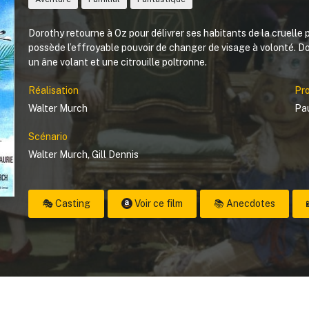
Dorothy retourne à Oz pour délivrer ses habitants de la cruelle
possède l’effroyable pouvoir de changer de visage à volonté. Do
un âne volant et une citrouille poltronne.
Réalisation
Pr
Walter Murch
Pa
Scénario
Walter Murch
,
Gill Dennis
🎭 Casting
Voir ce film
📚 Anecdotes