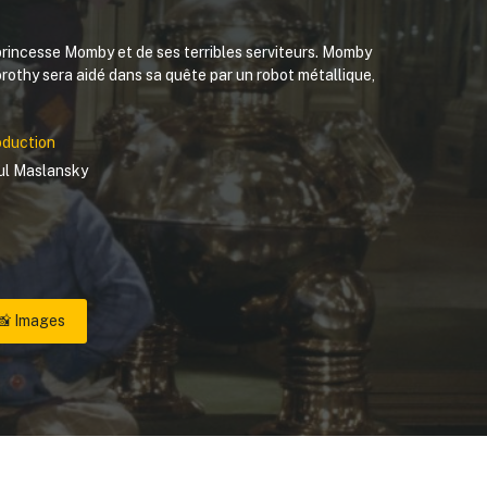
 princesse Momby et de ses terribles serviteurs. Momby
rothy sera aidé dans sa quête par un robot métallique,
oduction
ul Maslansky
📸 Images