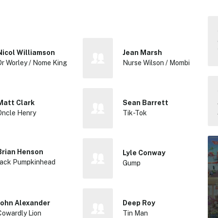
Nicol Williamson
Jean Marsh
Dr Worley / Nome King
Nurse Wilson / Mombi
Matt Clark
Sean Barrett
Oncle Henry
Tik-Tok
Brian Henson
Lyle Conway
Jack Pumpkinhead
Gump
John Alexander
Deep Roy
Cowardly Lion
Tin Man