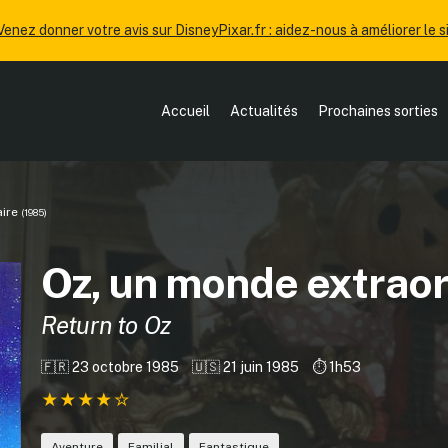
Venez donner votre avis sur DisneyPixar.fr : aidez-nous à améliorer le si
Accueil
Actualités
Prochaines sorties
aire
(1985)
Oz, un monde extraor
Return to Oz
🇫🇷 23 octobre 1985
🇺🇸 21 juin 1985
⏱️ 1h53
Aventure
Familial
Fantastique