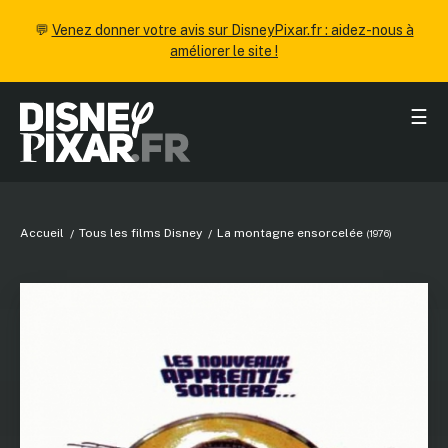
💬
Venez donner votre avis sur DisneyPixar.fr : aidez-nous à
améliorer le site !
☰
Accueil
Tous les films Disney
La montagne ensorcelée
(1976)