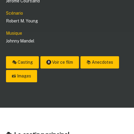
Jerome Courtland
Scénario
Robert M. Young
Musique
Johnny Mandel
🎭 Casting
Voir ce film
📚 Anecdotes
📸 Images