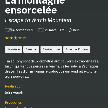
ensorcelée
Escape to Witch Mountain
🇫🇷 4 février 1976
🇺🇸 21 mars 1975
⏱️ 1h33
Aventure
Familial
Fantastique
Science-Fiction
Tia et Tony sont deux orphelins aux pouvoirs extraordinaires.
Jason, qui vient de perdre sa femme, va les aider à s'échapper
des griffes d'un millionnaire diabolique qui voudrait exploiter
leurs pouvoirs...
Réalisation
John Hough
Production