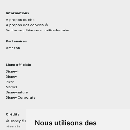
Informations
À propos du site
À propos des cookies 🍪
Modifier vos préférences en matière de cookies
Partenaires
Amazon
Liens officiels
Disney+
Disney
Pixar
Marvel
Disneynature
Disney Corporate
Crédits
™
Nous utilisons des
© Disney © Disney/Pixar © &
Lucasfilm LTD © Marvel. Tous droits
réservés.