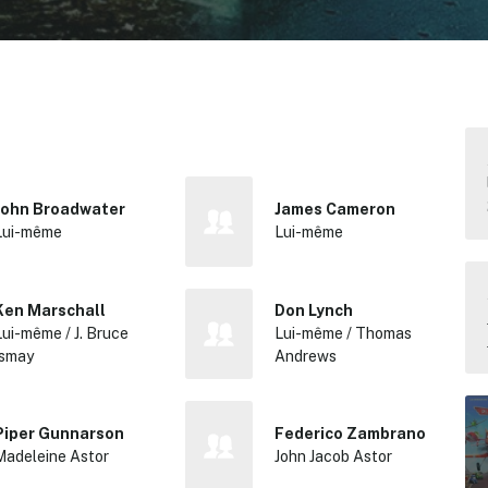
John Broadwater
James Cameron
Lui-même
Lui-même
Ken Marschall
Don Lynch
Lui-même / J. Bruce
Lui-même / Thomas
Ismay
Andrews
Piper Gunnarson
Federico Zambrano
Madeleine Astor
John Jacob Astor