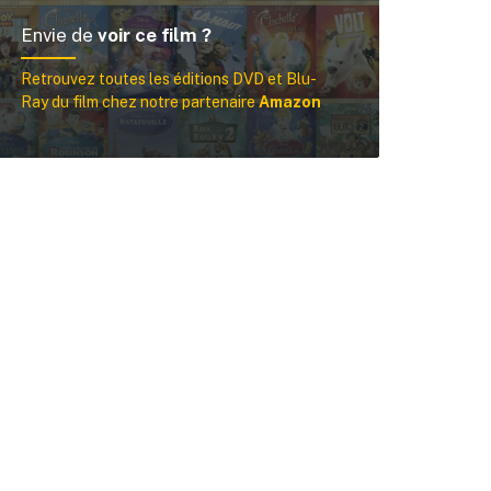
Rechercher
Envie de
voir ce film ?
Retrouvez toutes les éditions DVD et Blu-
Ray du film chez notre partenaire
Amazon