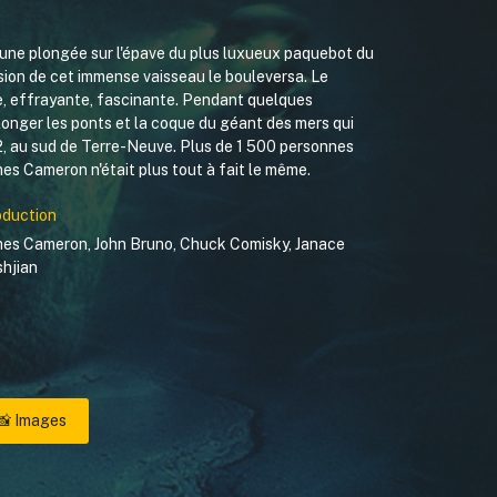
a une plongée sur l'épave du plus luxueux paquebot du
sion de cet immense vaisseau le bouleversa. Le
ble, effrayante, fascinante. Pendant quelques
 longer les ponts et la coque du géant des mers qui
12, au sud de Terre-Neuve. Plus de 1 500 personnes
es Cameron n'était plus tout à fait le même.
oduction
mes Cameron
,
John Bruno
,
Chuck Comisky
,
Janace
hjian
📸 Images