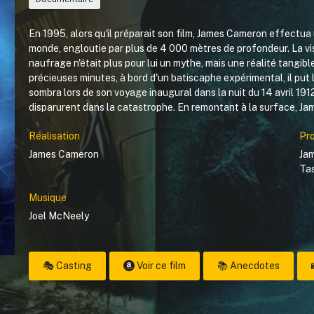
En 1995, alors qu'il préparait son film, James Cameron effectu
monde, engloutie par plus de 4 000 mètres de profondeur. La vi
naufrage n'était plus pour lui un mythe, mais une réalité tangi
précieuses minutes, à bord d'un batiscaphe expérimental, il put
sombra lors de son voyage inaugural dans la nuit du 14 avril 19
disparurent dans la catastrophe. En remontant à la surface, Jam
Réalisation
Pr
James Cameron
Ja
Tas
Musique
Joel McNeely
🎭 Casting
Voir ce film
📚 Anecdotes