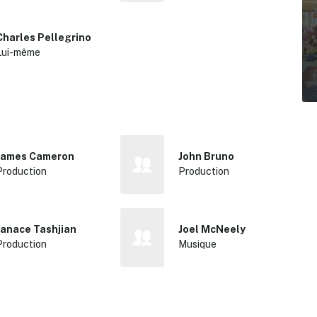
Charles Pellegrino
Lui-même
James Cameron
John Bruno
Production
Production
Janace Tashjian
Joel McNeely
Production
Musique