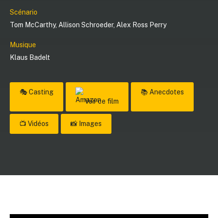
Scénario
Tom McCarthy
,
Allison Schroeder
,
Alex Ross Perry
Musique
Klaus Badelt
🎭 Casting
📚 Anecdotes
Voir ce film
📺 Vidéos
📸 Images