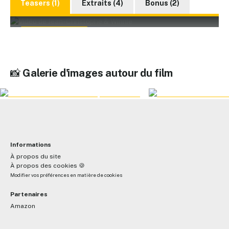
Teasers (1)
Extraits (4)
Bonus (2)
▶️ Lire la vidéo
📸
Galerie d'images autour du film
Jean-Christophe & Winnie - Spot TV VF
Informations
À propos du site
À propos des cookies 🍪
Modifier vos préférences en matière de cookies
Partenaires
Amazon