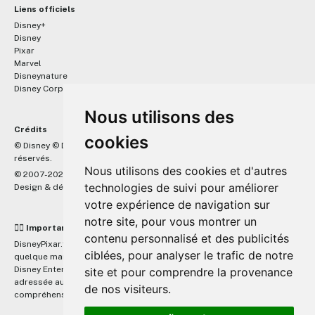
Liens officiels
Disney+
Disney
Pixar
Marvel
Disneynature
Disney Corporate
Nous utilisons des
Crédits
cookies
™
© Disney © Disney/Pixar © &
Lucasfilm LTD © Marvel. Tous droits
réservés.
Nous utilisons des cookies et d'autres
© 2007-2026 DisneyPixar.fr
technologies de suivi pour améliorer
Design & développement :
MonsieurPaul
votre expérience de navigation sur
notre site, pour vous montrer un
☝🏼 Important
contenu personnalisé et des publicités
DisneyPixar.fr est un site indépendant et n'est en aucun cas lié de
ciblées, pour analyser le trafic de notre
quelque manière que ce soit avec The Walt Disney Company, Pixar,
Disney Enterprises, Inc ou leurs dérivés ou associés. Toute demande
site et pour comprendre la provenance
adressée aux studios Disney ou Pixar sera ignorée. Merci de votre
de nos visiteurs.
compréhension.