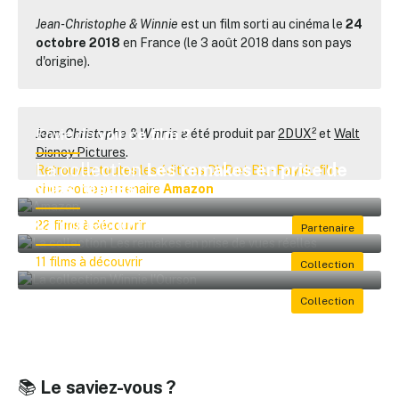
Jean-Christophe & Winnie
est un film sorti au cinéma le
24
octobre 2018
en France (le 3 août 2018 dans son pays
d'origine).
Envie de
voir ce film ?
Jean-Christophe & Winnie
a été produit par
2DUX²
et
Walt
Disney Pictures
.
La collection
Les remakes en prise de
Retrouvez toutes les éditions DVD et Blu-Ray du film
vues réelles
chez notre partenaire
Amazon
La collection
Winnie l'Ourson
22 films à découvrir
11 films à découvrir
📚
Le saviez-vous ?