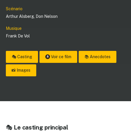
Scénario
Arthur Alsberg
,
Don Nelson
Musique
Frank De Vol
🎭 Casting
Voir ce film
📚 Anecdotes
📸 Images
🎭
Le casting principal