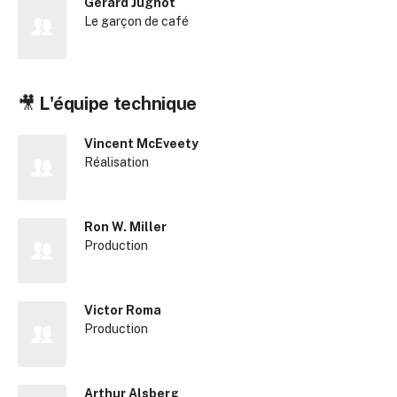
Gérard Jugnot
Le garçon de café
✕
Reche
🎥
L'équipe technique
Vincent McEveety
Réalisation
Ron W. Miller
Production
Victor Roma
Production
Arthur Alsberg