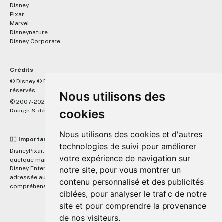
Disney
Pixar
Marvel
Disneynature
Disney Corporate
Crédits
™
© Disney © Disney/Pixar © &
Lucasfilm LTD © Marvel. Tous droits
réservés.
Nous utilisons des
© 2007-2026 DisneyPixar.fr
Design & développement :
MonsieurPaul
cookies
Nous utilisons des cookies et d'autres
☝🏼 Important
technologies de suivi pour améliorer
DisneyPixar.fr est un site indépendant et n'est en aucun cas lié de
votre expérience de navigation sur
quelque manière que ce soit avec The Walt Disney Company, Pixar,
Disney Enterprises, Inc ou leurs dérivés ou associés. Toute demande
notre site, pour vous montrer un
adressée aux studios Disney ou Pixar sera ignorée. Merci de votre
contenu personnalisé et des publicités
compréhension.
ciblées, pour analyser le trafic de notre
site et pour comprendre la provenance
de nos visiteurs.