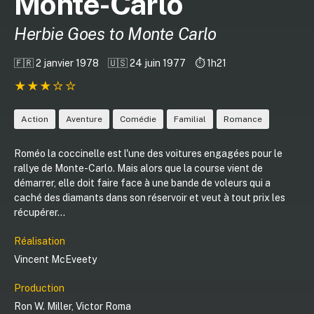
Monte-Carlo
Herbie Goes to Monte Carlo
🇫🇷 2 janvier 1978
🇺🇸 24 juin 1977
⏱️ 1h21
Action
Aventure
Comédie
Familial
Romance
Roméo la coccinelle est l'une des voitures engagées pour le
rallye de Monte-Carlo. Mais alors que la course vient de
démarrer, elle doit faire face à une bande de voleurs qui a
caché des diamants dans son réservoir et veut à tout prix les
récupérer...
Réalisation
Vincent McEveety
Production
Ron W. Miller
,
Victor Roma