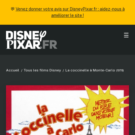
💬
Venez donner votre avis sur DisneyPixar.fr : aidez-nous à
améliorer le site !
☰
Accueil
Tous les films Disney
La coccinelle à Monte-Carlo
(1978)