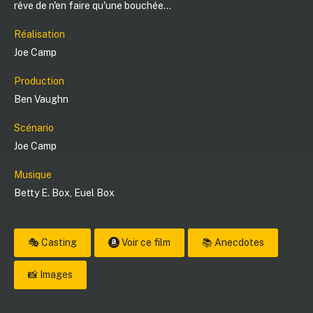
rêve de n'en faire qu'une bouchée...
Réalisation
Joe Camp
Production
Ben Vaughn
Scénario
Joe Camp
Musique
Betty E. Box
,
Euel Box
🎭 Casting
Voir ce film
📚 Anecdotes
📸 Images