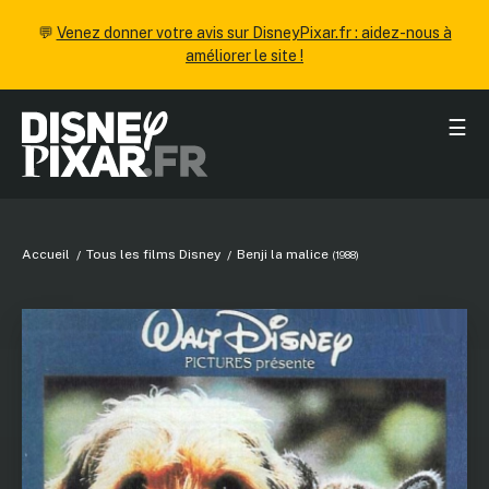
💬
Venez donner votre avis sur DisneyPixar.fr : aidez-nous à
améliorer le site !
☰
Accueil
Tous les films Disney
Benji la malice
(1988)