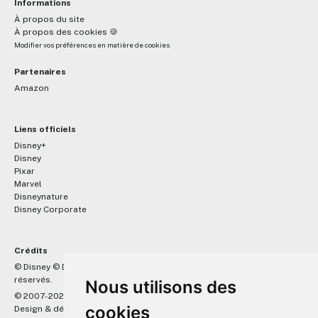
Informations
À propos du site
À propos des cookies 🍪
Modifier vos préférences en matière de cookies
Partenaires
Amazon
Liens officiels
Disney+
Disney
Pixar
Marvel
Disneynature
Disney Corporate
Crédits
™
© Disney © Disney/Pixar © &
Lucasfilm LTD © Marvel. Tous droits
réservés.
Nous utilisons des
© 2007-2026 DisneyPixar.fr
cookies
Design & développement :
MonsieurPaul