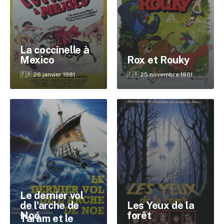
La coccinelle à
Mexico
Rox et Rouky
🇫🇷 26 janvier 1981
🇫🇷 25 novembre 1981
Le dernier vol
Les Yeux de la
de l'arche de
forêt
Noé
Taram et le