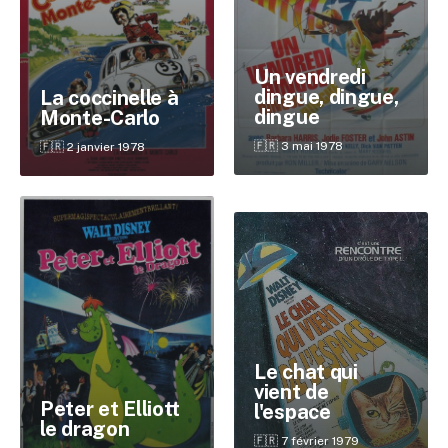
Un vendredi
dingue, dingue,
La coccinelle à
dingue
Monte-Carlo
🇫🇷 3 mai 1978
🇫🇷 2 janvier 1978
✕
Reche
Le chat qui
vient de
Peter et Elliott
l'espace
le dragon
🇫🇷 7 février 1979