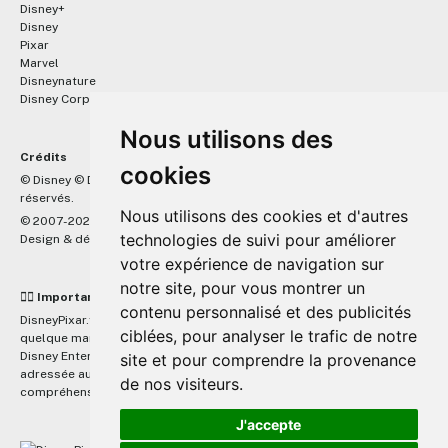
Disney+
Disney
Pixar
Marvel
Disneynature
Disney Corporate
Nous utilisons des
Crédits
cookies
™
© Disney © Disney/Pixar © &
Lucasfilm LTD © Marvel. Tous droits
réservés.
Nous utilisons des cookies et d'autres
© 2007-2026 DisneyPixar.fr
technologies de suivi pour améliorer
Design & développement :
MonsieurPaul
votre expérience de navigation sur
notre site, pour vous montrer un
☝🏼 Important
contenu personnalisé et des publicités
DisneyPixar.fr est un site indépendant et n'est en aucun cas lié de
ciblées, pour analyser le trafic de notre
quelque manière que ce soit avec The Walt Disney Company, Pixar,
Disney Enterprises, Inc ou leurs dérivés ou associés. Toute demande
site et pour comprendre la provenance
adressée aux studios Disney ou Pixar sera ignorée. Merci de votre
de nos visiteurs.
compréhension.
J'accepte