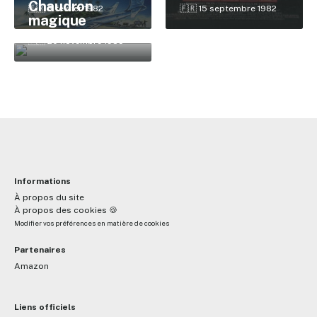
Chaudron
🇫🇷 15 septembre 1982
🇫🇷 3 février 1982
magique
🇫🇷 20 novembre 1985
Informations
À propos du site
À propos des cookies 🍪
Modifier vos préférences en matière de cookies
Partenaires
Amazon
Liens officiels