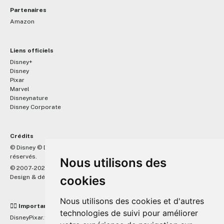
Partenaires
Amazon
Liens officiels
Disney+
Disney
Pixar
Marvel
Disneynature
Disney Corporate
Crédits
™
© Disney © Disney/Pixar © &
Lucasfilm LTD © Marvel. Tous droits
réservés.
Nous utilisons des
© 2007-2026 DisneyPixar.fr
Design & développement :
cookies
MonsieurPaul
Nous utilisons des cookies et d'autres
☝🏼 Important
technologies de suivi pour améliorer
DisneyPixar.fr est un site indépendant et n'est en aucun cas lié de