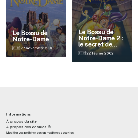
✕
Le Bossu de
Le Bossu de
Notre-Dame 2 :
Notre-Dame
le secret de
🇫🇷 27 novembre 1996
Reche
Quasimodo
🇫🇷 22 février 2002
Informations
À propos du site
À propos des cookies 🍪
Modifier vos préférences en matière de cookies