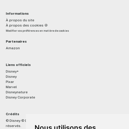
Informations
À propos du site
À propos des cookies 🍪
Modifier vos préférences en matière de cookies
Partenaires
Amazon
Liens officiels
Disney+
Disney
Pixar
Marvel
Disneynature
Disney Corporate
Crédits
™
© Disney © Disney/Pixar © &
Lucasfilm LTD © Marvel. Tous droits
Nous utilisons des
réservés.