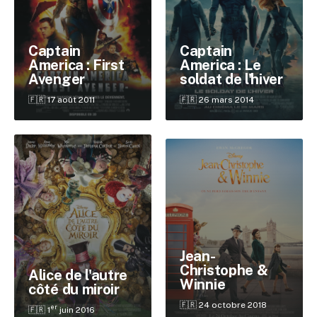
Captain
Captain
America : First
America : Le
Avenger
soldat de l'hiver
🇫🇷 17 août 2011
🇫🇷 26 mars 2014
Jean-
Christophe &
✕
Alice de l'autre
Winnie
côté du miroir
🇫🇷 24 octobre 2018
er
🇫🇷 1
juin 2016
Reche