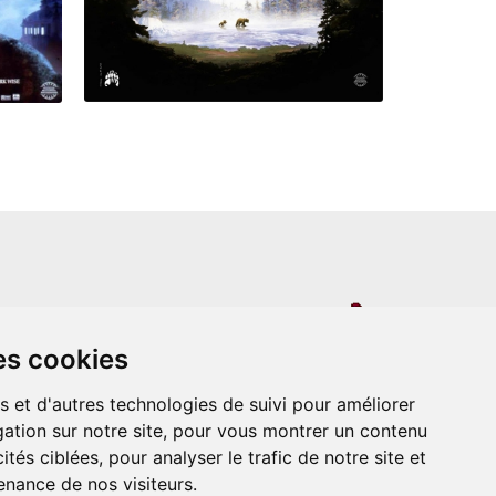
un site indépendant et n'est en aucun cas
es cookies
ère que ce soit avec The Walt Disney
ney Enterprises, Inc ou leurs dérivés ou
mande adressée aux studios Disney ou
s et d'autres technologies de suivi pour améliorer
 Merci de votre compréhension.
ation sur notre site, pour vous montrer un contenu
ités ciblées, pour analyser le trafic de notre site et
nance de nos visiteurs.