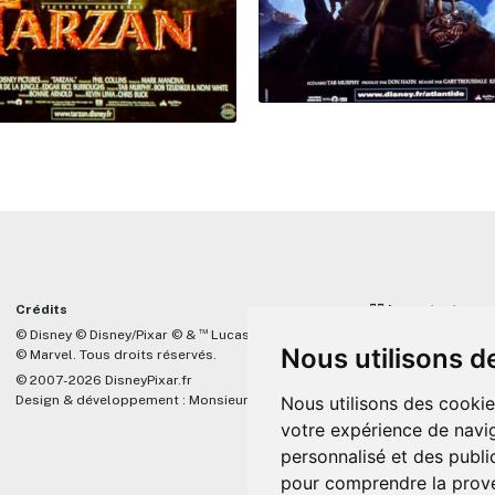
Crédits
☝🏼 Important
™
© Disney © Disney/Pixar © &
Lucasfilm LTD
DisneyPixar.fr est 
Nous utilisons d
© Marvel. Tous droits réservés.
lié de quelque mani
Company, Pixar, Dis
© 2007-2026 DisneyPixar.fr
associés. Toute de
Design & développement :
MonsieurPaul
Nous utilisons des cookie
Pixar sera ignorée.
votre expérience de navig
personnalisé et des public
pour comprendre la prove