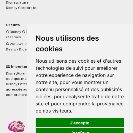
Disneynature
Disney Corporate
Crédits
™
© Disney © Disney/Pixar © &
Lucasfilm LTD © Marvel. Tous droits
Nous utilisons des
réservés.
© 2007-2026 DisneyPixar.fr
cookies
Design & développement :
MonsieurPaul
Nous utilisons des cookies et d'autres
☝🏼 Important
technologies de suivi pour améliorer
DisneyPixar.fr est un site indépendant et n'est en aucun cas lié de
votre expérience de navigation sur
quelque manière que ce soit avec The Walt Disney Company, Pixar,
notre site, pour vous montrer un
Disney Enterprises, Inc ou leurs dérivés ou associés. Toute demande
contenu personnalisé et des publicités
adressée aux studios Disney ou Pixar sera ignorée. Merci de votre
compréhension.
ciblées, pour analyser le trafic de notre
site et pour comprendre la provenance
de nos visiteurs.
J'accepte
Je refuse