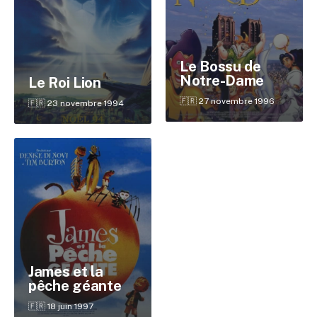
Le Bossu de
Notre-Dame
Le Roi Lion
🇫🇷 27 novembre 1996
🇫🇷 23 novembre 1994
✕
Reche
James et la
pêche géante
🇫🇷 18 juin 1997