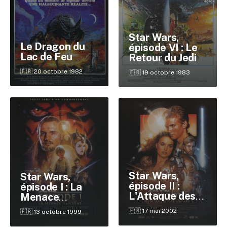
Star Wars,
Le Dragon du
épisode VI : Le
Lac de Feu
Retour du Jedi
🇫🇷 20 octobre 1982
🇫🇷 19 octobre 1983
Star Wars,
Star Wars,
épisode II :
épisode I : La
✕
L'Attaque des
Menace
clones
fantôme
🇫🇷 17 mai 2002
🇫🇷 13 octobre 1999
Reche