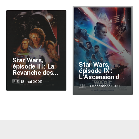
Star Wars,
Star Wars,
épisode III : La
épisode IX :
Revanche des
L'Ascension de
Sith
🇫🇷 18 mai 2005
Skywalker
🇫🇷 18 décembre 2019