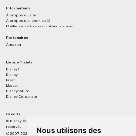
Informations
À propos du site
À propos des cookies 🍪
Modifier vos préférences en matière de cookies
Partenaires
Amazon
Liens officiels
Disney+
Disney
Pixar
Marvel
Disneynature
Disney Corporate
Crédits
™
© Disney © Disney/Pixar © &
Lucasfilm LTD © Marvel. Tous droits
réservés.
Nous utilisons des
© 2007-2026 DisneyPixar.fr