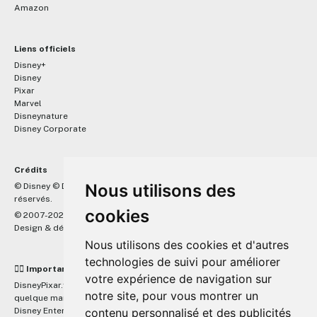
Amazon
Liens officiels
Disney+
Disney
Pixar
Marvel
Disneynature
Disney Corporate
Crédits
™
Nous utilisons des
© Disney © Disney/Pixar © &
Lucasfilm LTD © Marvel. Tous droits
réservés.
cookies
© 2007-2026 DisneyPixar.fr
Design & développement :
MonsieurPaul
Nous utilisons des cookies et d'autres
technologies de suivi pour améliorer
☝🏼 Important
votre expérience de navigation sur
DisneyPixar.fr est un site indépendant et n'est en aucun cas lié de
notre site, pour vous montrer un
quelque manière que ce soit avec The Walt Disney Company, Pixar,
Disney Enterprises, Inc ou leurs dérivés ou associés. Toute demande
contenu personnalisé et des publicités