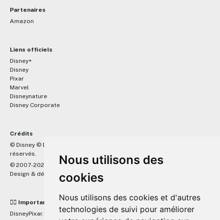
Partenaires
Amazon
Liens officiels
Disney+
Disney
Pixar
Marvel
Disneynature
Disney Corporate
Crédits
™
© Disney © Disney/Pixar © &
Lucasfilm LTD © Marvel. Tous droits
réservés.
Nous utilisons des
© 2007-2026 DisneyPixar.fr
Design & développement :
cookies
MonsieurPaul
Nous utilisons des cookies et d'autres
☝🏼 Important
technologies de suivi pour améliorer
DisneyPixar.fr est un site indépendant et n'est en aucun cas lié de