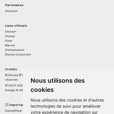
Partenaires
Amazon
Liens officiels
Disney+
Disney
Pixar
Marvel
Disneynature
Disney Corporate
Crédits
™
© Disney © Disney/Pixar © &
Lucasfilm LTD © Marvel. Tous droits
Nous utilisons des
réservés.
© 2007-2026 DisneyPixar.fr
cookies
Design & développement :
MonsieurPaul
Nous utilisons des cookies et d'autres
☝🏼 Important
technologies de suivi pour améliorer
DisneyPixar.fr est un site indépendant et n'est en aucun cas lié de
votre expérience de navigation sur