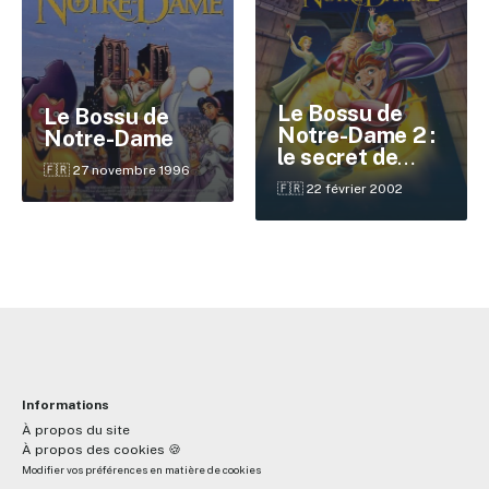
✕
Le Bossu de
Le Bossu de
Notre-Dame 2 :
Notre-Dame
le secret de
Reche
🇫🇷 27 novembre 1996
Quasimodo
🇫🇷 22 février 2002
Informations
À propos du site
À propos des cookies 🍪
Modifier vos préférences en matière de cookies