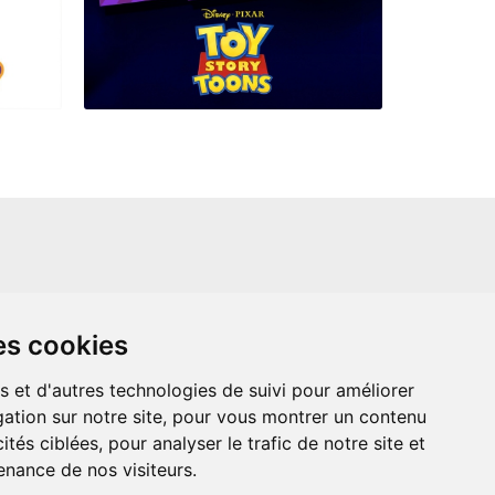
un site indépendant et n'est en aucun cas
es cookies
ère que ce soit avec The Walt Disney
ney Enterprises, Inc ou leurs dérivés ou
mande adressée aux studios Disney ou
s et d'autres technologies de suivi pour améliorer
 Merci de votre compréhension.
ation sur notre site, pour vous montrer un contenu
ités ciblées, pour analyser le trafic de notre site et
nance de nos visiteurs.