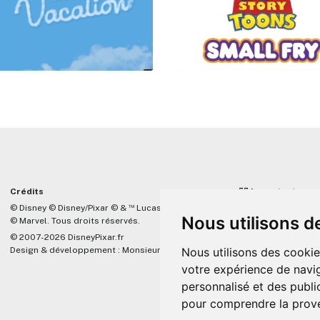
Crédits
☝🏼 Important
™
© Disney © Disney/Pixar © &
Lucasfilm LTD
DisneyPixar.fr est 
Nous utilisons d
© Marvel. Tous droits réservés.
lié de quelque mani
Company, Pixar, Dis
© 2007-2026 DisneyPixar.fr
associés. Toute de
Design & développement :
MonsieurPaul
Nous utilisons des cookie
Pixar sera ignorée.
votre expérience de navig
personnalisé et des public
pour comprendre la prove