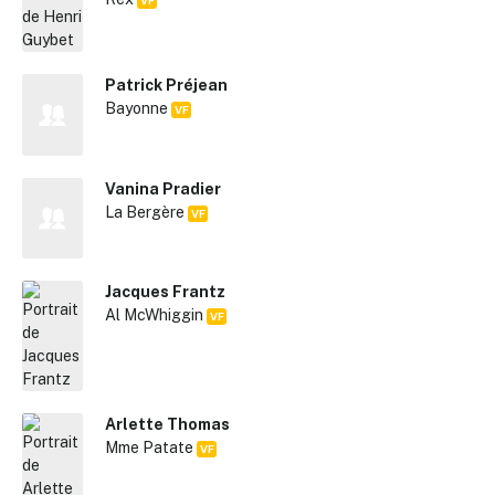
Patrick Préjean
Bayonne
VF
Vanina Pradier
La Bergère
VF
Jacques Frantz
Al McWhiggin
VF
Arlette Thomas
Mme Patate
VF