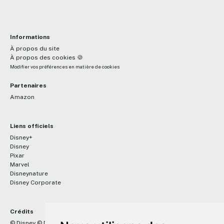
Informations
À propos du site
À propos des cookies 🍪
Modifier vos préférences en matière de cookies
Partenaires
Amazon
Liens officiels
Disney+
Disney
Pixar
Marvel
Disneynature
Disney Corporate
Crédits
™
© Disney © Disney/Pixar © &
Lucasfilm LTD © Marvel. Tous droits