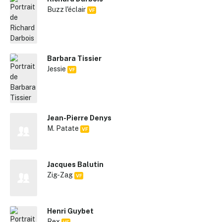
Buzz l'éclair
VF
Barbara Tissier
Jessie
VF
Jean-Pierre Denys
M. Patate
VF
Jacques Balutin
Zig-Zag
VF
Henri Guybet
Rex
VF