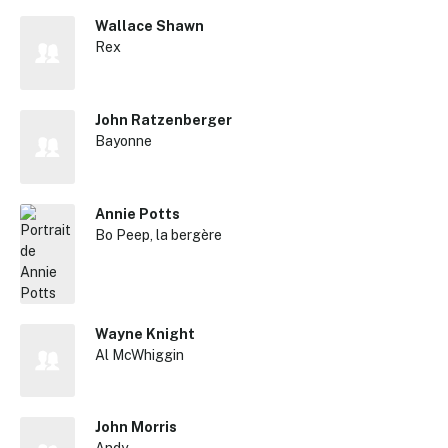
Wallace Shawn
Rex
John Ratzenberger
Bayonne
Annie Potts
Bo Peep, la bergère
Wayne Knight
Al McWhiggin
✕
John Morris
Reche