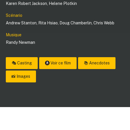
Karen Robert Jackson
,
Helene Plotkin
Scénario
Andrew Stanton
,
Rita Hsiao
,
Doug Chamberlin
,
Chris Webb
Musique
Randy Newman
🎭 Casting
Voir ce film
📚 Anecdotes
📸 Images