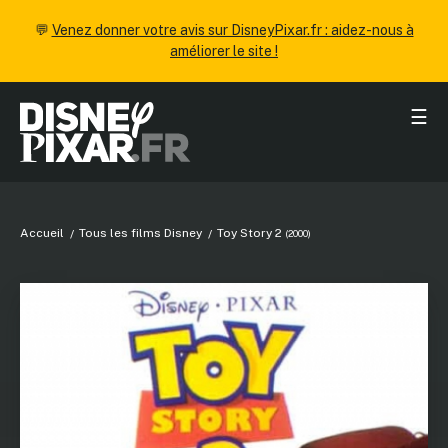
💬
Venez donner votre avis sur DisneyPixar.fr : aidez-nous à
améliorer le site !
☰
Accueil
Tous les films Disney
Toy Story 2
(2000)