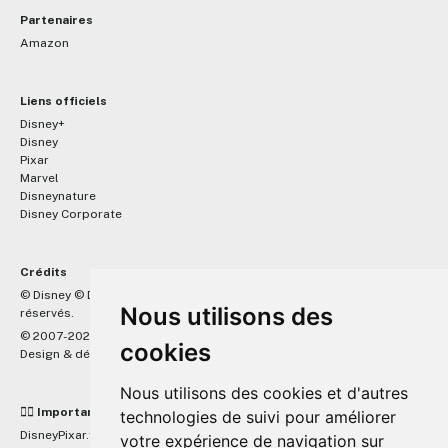
Partenaires
Amazon
Liens officiels
Disney+
Disney
Pixar
Marvel
Disneynature
Disney Corporate
Crédits
™
© Disney © Disney/Pixar © &
Lucasfilm LTD © Marvel. Tous droits
Nous utilisons des
réservés.
© 2007-2026 DisneyPixar.fr
cookies
Design & développement :
MonsieurPaul
Nous utilisons des cookies et d'autres
☝🏼 Important
technologies de suivi pour améliorer
DisneyPixar.fr est un site indépendant et n'est en aucun cas lié de
votre expérience de navigation sur