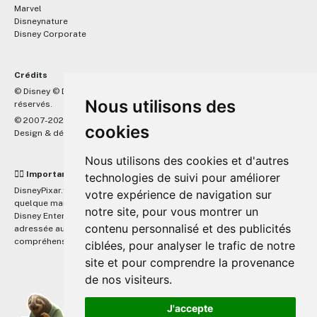
Marvel
Disneynature
Disney Corporate
Crédits
™
© Disney © Disney/Pixar © &
Lucasfilm LTD © Marvel. Tous droits
Nous utilisons des
réservés.
© 2007-2026 DisneyPixar.fr
cookies
Design & développement :
MonsieurPaul
Nous utilisons des cookies et d'autres
☝🏼 Important
technologies de suivi pour améliorer
DisneyPixar.fr est un site indépendant et n'est en aucun cas lié de
votre expérience de navigation sur
quelque manière que ce soit avec The Walt Disney Company, Pixar,
notre site, pour vous montrer un
Disney Enterprises, Inc ou leurs dérivés ou associés. Toute demande
contenu personnalisé et des publicités
adressée aux studios Disney ou Pixar sera ignorée. Merci de votre
compréhension.
ciblées, pour analyser le trafic de notre
site et pour comprendre la provenance
de nos visiteurs.
J'accepte