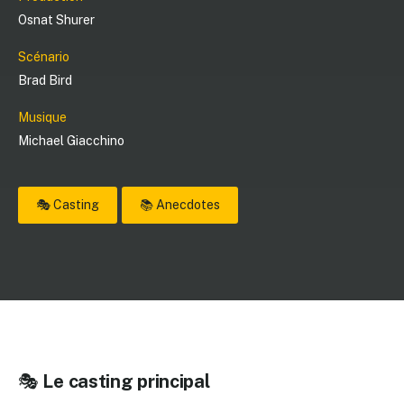
Osnat Shurer
Scénario
Brad Bird
Musique
Michael Giacchino
🎭 Casting
📚 Anecdotes
🎭
Le casting principal