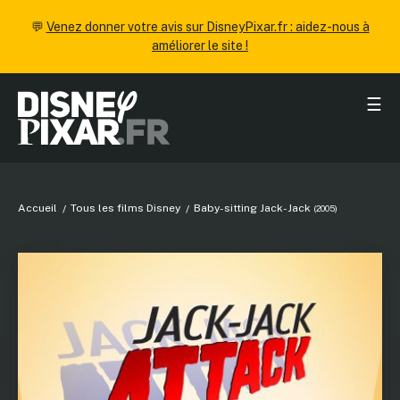
💬
Venez donner votre avis sur DisneyPixar.fr : aidez-nous à
améliorer le site !
☰
Accueil
Tous les films Disney
Baby-sitting Jack-Jack
(2005)