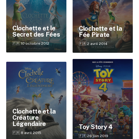
Clochette et le
Clochette et la
Secret des Fées
Fée Pirate
🇫🇷 10 octobre 2012
🇫🇷 2 avril 2014
✕
Reche
Clochette et la
Créature
Légendaire
Toy Story 4
🇫🇷 8 avril 2015
🇫🇷 26 juin 2019