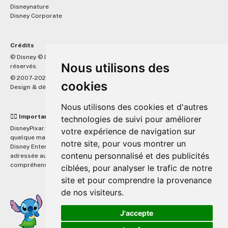
Disneynature
Disney Corporate
Crédits
™
© Disney © Disney/Pixar © &
Lucasfilm LTD © Marvel. Tous droits
Nous utilisons des
réservés.
© 2007-2026 DisneyPixar.fr
cookies
Design & développement :
MonsieurPaul
Nous utilisons des cookies et d'autres
☝🏼 Important
technologies de suivi pour améliorer
DisneyPixar.fr est un site indépendant et n'est en aucun cas lié de
votre expérience de navigation sur
quelque manière que ce soit avec The Walt Disney Company, Pixar,
notre site, pour vous montrer un
Disney Enterprises, Inc ou leurs dérivés ou associés. Toute demande
contenu personnalisé et des publicités
adressée aux studios Disney ou Pixar sera ignorée. Merci de votre
compréhension.
ciblées, pour analyser le trafic de notre
site et pour comprendre la provenance
de nos visiteurs.
J'accepte