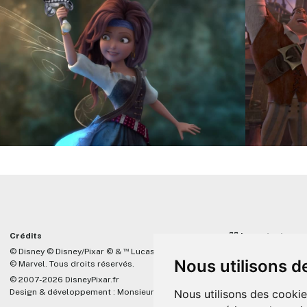
Crédits
☝🏼 Important
™
© Disney © Disney/Pixar © &
Lucasfilm LTD
DisneyPixar.fr est 
Nous utilisons d
© Marvel. Tous droits réservés.
lié de quelque mani
Company, Pixar, Dis
© 2007-2026 DisneyPixar.fr
associés. Toute de
Nous utilisons des cookie
Design & développement :
MonsieurPaul
Pixar sera ignorée.