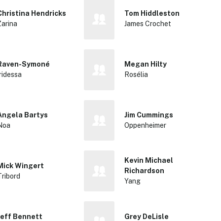
Christina Hendricks
Tom Hiddleston
Zarina
James Crochet
Raven-Symoné
Megan Hilty
Iridessa
Rosélia
Angela Bartys
Jim Cummings
Noa
Oppenheimer
Kevin Michael
Mick Wingert
Richardson
Tribord
Yang
Jeff Bennett
Grey DeLisle