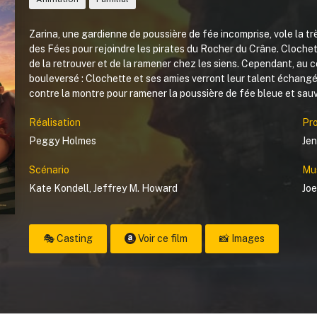
Zarina, une gardienne de poussière de fée incomprise, vole la tr
des Fées pour rejoindre les pirates du Rocher du Crâne. Clochet
de la retrouver et de la ramener chez les siens. Cependant, au c
bouleversé : Clochette et ses amies verront leur talent échang
contre la montre pour ramener la poussière de fée bleue et sauv
Réalisation
Pr
Peggy Holmes
Je
Scénario
Mu
Kate Kondell
,
Jeffrey M. Howard
Jo
🎭 Casting
Voir ce film
📸 Images