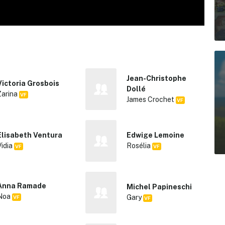
Jean-Christophe
Victoria Grosbois
Dollé
Zarina
VF
James Crochet
VF
Elisabeth Ventura
Edwige Lemoine
Vidia
Rosélia
VF
VF
Anna Ramade
Michel Papineschi
Noa
Gary
VF
VF