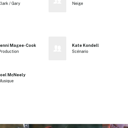
Clark / Gary
Neige
Jenni Magee-Cook
Kate Kondell
Production
Scénario
Joel McNeely
Musique