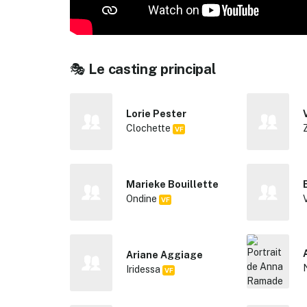
🎭
Le casting principal
Lorie Pester
Clochette
VF
✕
Marieke Bouillette
Ondine
VF
Ariane Aggiage
Iridessa
VF