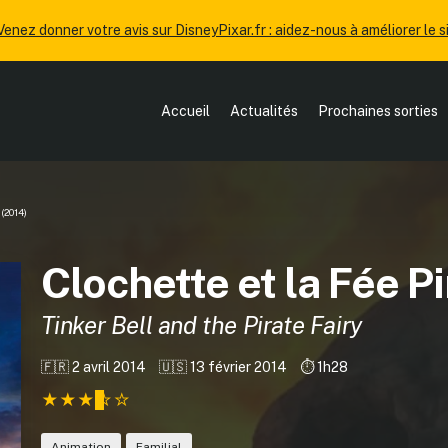
Venez donner votre avis sur DisneyPixar.fr : aidez-nous à améliorer le si
Accueil
Actualités
Prochaines sorties
e
(2014)
Clochette et la Fée Pi
Tinker Bell and the Pirate Fairy
🇫🇷 2 avril 2014
🇺🇸 13 février 2014
⏱️ 1h28
Animation
Familial