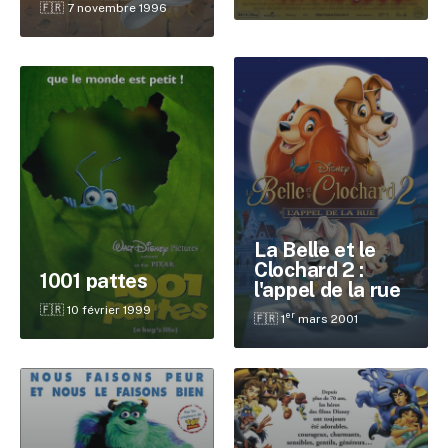
🇫🇷 7 novembre 1996
La Belle et le
Clochard 2 :
1001 pattes
l'appel de la rue
🇫🇷 10 février 1999
er
🇫🇷 1
mars 2001