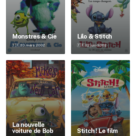
✕
Monstres & Cie
Lilo & Stitch
Reche
🇫🇷 20 mars 2002
🇫🇷 22 juin 2002
La nouvelle
voiture de Bob
Stitch ! Le film