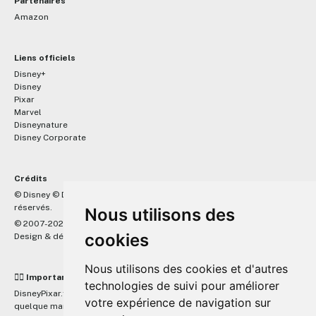
Partenaires
Amazon
Liens officiels
Disney+
Disney
Pixar
Marvel
Disneynature
Disney Corporate
Crédits
™
© Disney © Disney/Pixar © &
Lucasfilm LTD © Marvel. Tous droits
réservés.
Nous utilisons des
© 2007-2026 DisneyPixar.fr
cookies
Design & développement :
MonsieurPaul
Nous utilisons des cookies et d'autres
☝🏼 Important
technologies de suivi pour améliorer
DisneyPixar.fr est un site indépendant et n'est en aucun cas lié de
votre expérience de navigation sur
quelque manière que ce soit avec The Walt Disney Company, Pixar,