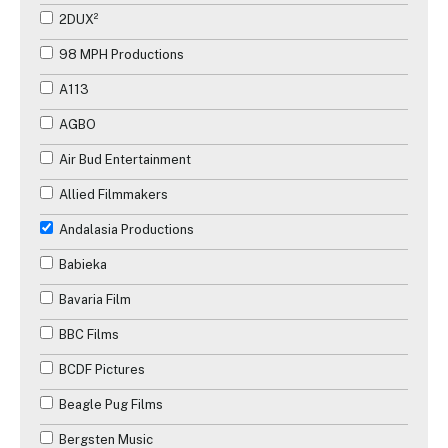
2DUX²
98 MPH Productions
A113
AGBO
Air Bud Entertainment
Allied Filmmakers
Andalasia Productions
Babieka
Bavaria Film
BBC Films
BCDF Pictures
Beagle Pug Films
Bergsten Music