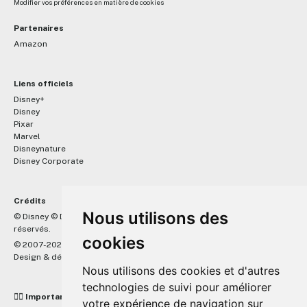
Modifier vos préférences en matière de cookies
Partenaires
Amazon
Liens officiels
Disney+
Disney
Pixar
Marvel
Disneynature
Disney Corporate
Crédits
Nous utilisons des
™
© Disney © Disney/Pixar © &
Lucasfilm LTD © Marvel. Tous droits
réservés.
cookies
© 2007-2026 DisneyPixar.fr
Design & développement :
MonsieurPaul
Nous utilisons des cookies et d'autres
technologies de suivi pour améliorer
☝🏼 Important
votre expérience de navigation sur