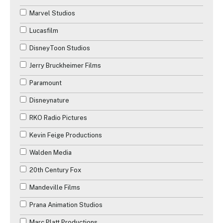
Les années 2000
Marvel Studios
Guerre
Les années 2010
Lucasfilm
Historique
Les années 2020
DisneyToon Studios
Horreur
Les années 2030
Jerry Bruckheimer Films
Musique
Paramount
Mystère
Disneynature
Romance
RKO Radio Pictures
Science-Fiction
Kevin Feige Productions
Téléfilm
Walden Media
Thriller
20th Century Fox
Western
Mandeville Films
Prana Animation Studios
Marc Platt Productions