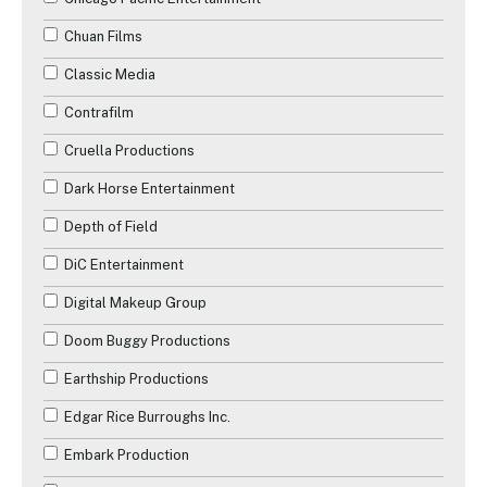
Chuan Films
Classic Media
Contrafilm
Cruella Productions
Dark Horse Entertainment
Depth of Field
DiC Entertainment
Digital Makeup Group
Doom Buggy Productions
✕
Earthship Productions
Reche
Edgar Rice Burroughs Inc.
Embark Production