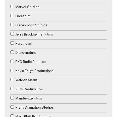
Les années 2000
Marvel Studios
Guerre
Les années 2010
Lucasfilm
Historique
Les années 2020
DisneyToon Studios
Horreur
Les années 2030
Jerry Bruckheimer Films
Musique
Paramount
Mystère
Disneynature
Romance
RKO Radio Pictures
Science-Fiction
Kevin Feige Productions
Téléfilm
Walden Media
Thriller
20th Century Fox
Western
Mandeville Films
Prana Animation Studios
Marc Platt Productions