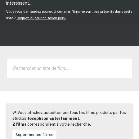
intéressent...
Vous vous demandez pourquoi certains films ne sont pas présents dans cette
liste ?
Cliquez ici pour en savoir plus ℹ️
🔎 Vous affichez actuellement tous les films produits par les
studios
Josephson Entertainment
.
2 films
correspondent à votre recherche.
Supprimer les filtres