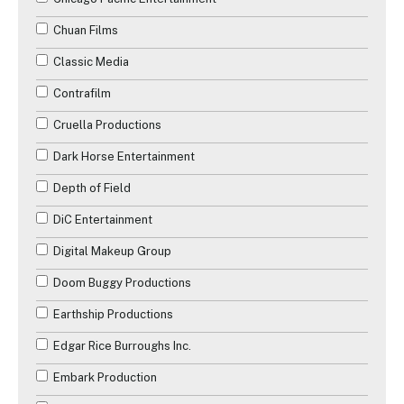
Chuan Films
Classic Media
Contrafilm
Cruella Productions
Dark Horse Entertainment
✕
Depth of Field
Reche
DiC Entertainment
Digital Makeup Group
Doom Buggy Productions
Earthship Productions
Edgar Rice Burroughs Inc.
Embark Production