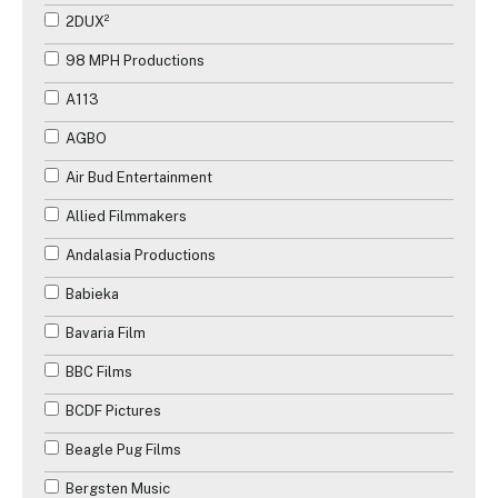
2DUX²
98 MPH Productions
A113
AGBO
Air Bud Entertainment
Allied Filmmakers
Andalasia Productions
Babieka
Bavaria Film
BBC Films
BCDF Pictures
Beagle Pug Films
Bergsten Music