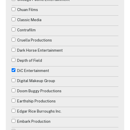
Chuan Films
Classic Media
Contrafilm
Cruella Productions
Dark Horse Entertainment
Depth of Field
DiC Entertainment
Digital Makeup Group
Doom Buggy Productions
✕
Earthship Productions
Edgar Rice Burroughs Inc.
Reche
Embark Production