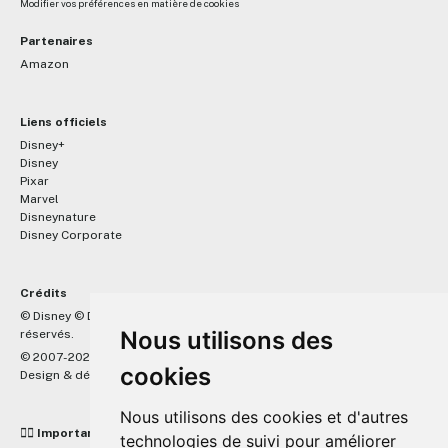
Modifier vos préférences en matière de cookies
Partenaires
Amazon
Liens officiels
Disney+
Disney
Pixar
Marvel
Disneynature
Disney Corporate
Crédits
™
© Disney © Disney/Pixar © &
Lucasfilm LTD © Marvel. Tous droits
Nous utilisons des
réservés.
© 2007-2026 DisneyPixar.fr
cookies
Design & développement :
MonsieurPaul
Nous utilisons des cookies et d'autres
☝🏼 Important
technologies de suivi pour améliorer