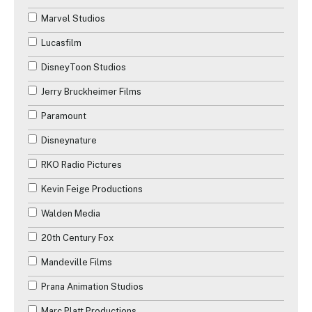
Les années 2000
Marvel Studios
Guerre
Les années 2010
Lucasfilm
Historique
Les années 2020
DisneyToon Studios
Horreur
Les années 2030
Jerry Bruckheimer Films
Musique
Paramount
Mystère
Disneynature
Romance
RKO Radio Pictures
Science-Fiction
Kevin Feige Productions
Téléfilm
Walden Media
Thriller
20th Century Fox
Western
Mandeville Films
Prana Animation Studios
Marc Platt Productions