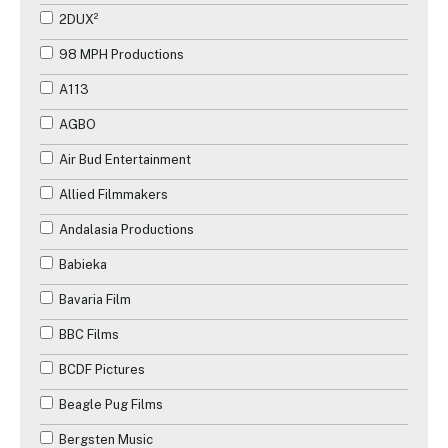
2DUX²
98 MPH Productions
A113
AGBO
Air Bud Entertainment
Allied Filmmakers
Andalasia Productions
Babieka
Bavaria Film
BBC Films
BCDF Pictures
Beagle Pug Films
Bergsten Music