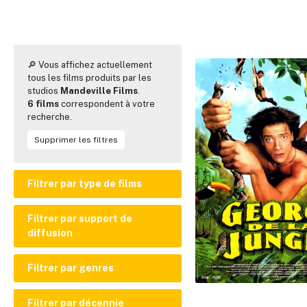
🔎 Vous affichez actuellement
tous les films produits par les
studios
Mandeville Films
.
6 films
correspondent à votre
recherche.
Supprimer les filtres
Filtrer par type de films
Film en prises de vues réelles
Filtrer par support de
diffusion
Film d'animation
Court ou moyen métrage
Cinéma
Filtrer par genres
Disney+
Action
Filtrer par décennie