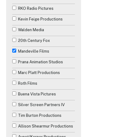
RKO Radio Pictures
Science-Fiction
Kevin Feige Productions
Téléfilm
Walden Media
Thriller
20th Century Fox
Western
Mandeville Films
Prana Animation Studios
Marc Platt Productions
Roth Films
Buena Vista Pictures
Silver Screen Partners IV
Tim Burton Productions
✕
Allison Shearmur Productions
Avnet/Kerner Productions