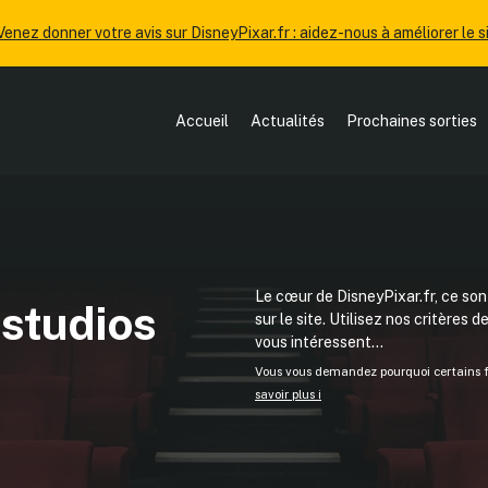
Venez donner votre avis sur DisneyPixar.fr : aidez-nous à améliorer le si
Accueil
Actualités
Prochaines sorties
Le cœur de DisneyPixar.fr, ce sont
 studios
sur le site. Utilisez nos critères 
vous intéressent...
Vous vous demandez pourquoi certains fi
savoir plus ℹ️