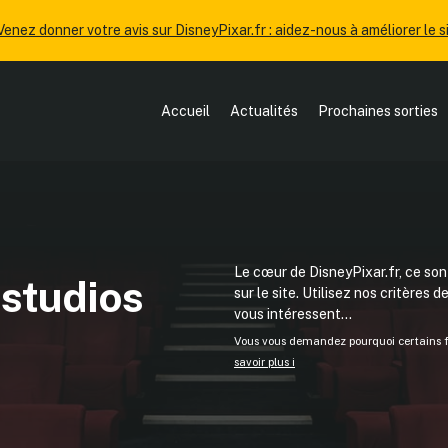
Venez donner votre avis sur DisneyPixar.fr : aidez-nous à améliorer le si
Accueil
Actualités
Prochaines sorties
Le cœur de DisneyPixar.fr, ce sont
 studios
sur le site. Utilisez nos critères 
vous intéressent...
Vous vous demandez pourquoi certains fi
savoir plus ℹ️