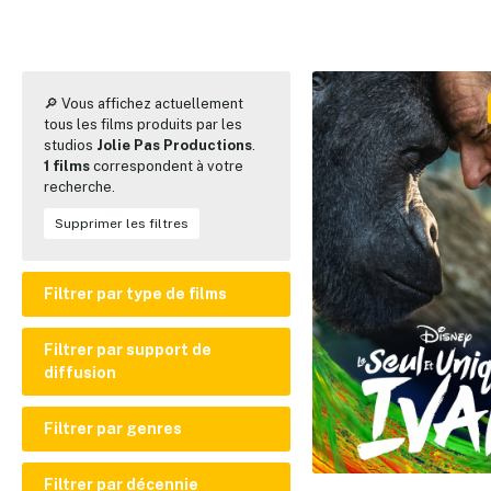
🔎 Vous affichez actuellement
tous les films produits par les
studios
Jolie Pas Productions
.
1 films
correspondent à votre
recherche.
Supprimer les filtres
Filtrer par type de films
Film en prises de vues réelles
Filtrer par support de
diffusion
Film d'animation
Court ou moyen métrage
Cinéma
Filtrer par genres
Disney+
Action
Filtrer par décennie