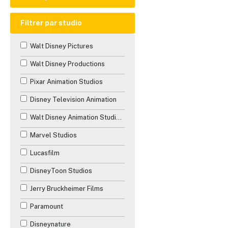
Télévision
Animation
Les années 1940
Vidéo
Filtrer par studio
Aventure
Les années 1950
Walt Disney Pictures
Comédie
Les années 1960
Walt Disney Productions
Documentaire
Les années 1970
Pixar Animation Studios
Drame
Les années 1980
Disney Television Animation
Familial
Les années 1990
Walt Disney Animation Studios
Fantastique
Les années 2000
Marvel Studios
Guerre
Les années 2010
Lucasfilm
Historique
Les années 2020
DisneyToon Studios
Horreur
Les années 2030
Jerry Bruckheimer Films
Musique
Paramount
Mystère
Disneynature
Romance