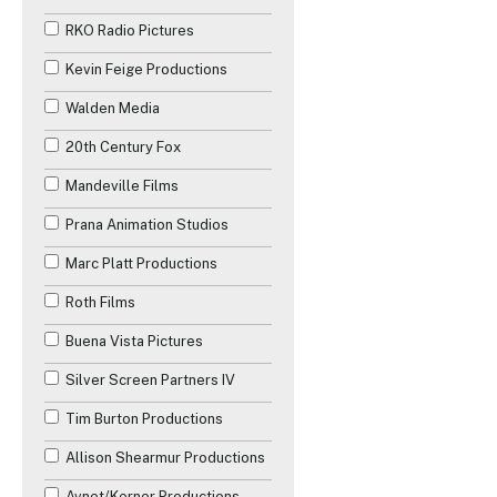
RKO Radio Pictures
Science-Fiction
Kevin Feige Productions
Téléfilm
Walden Media
Thriller
20th Century Fox
Western
Mandeville Films
Prana Animation Studios
Marc Platt Productions
Roth Films
Buena Vista Pictures
Silver Screen Partners IV
Tim Burton Productions
✕
Allison Shearmur Productions
Avnet/Kerner Productions