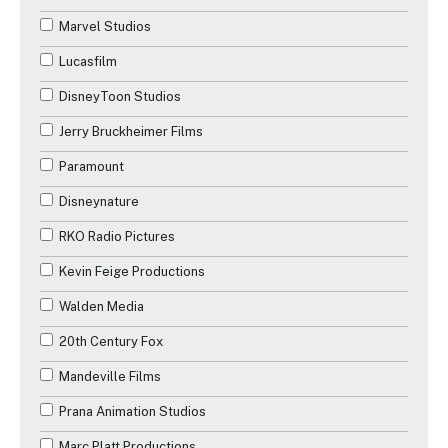
Les années 2000
Marvel Studios
Guerre
Les années 2010
Lucasfilm
Historique
Les années 2020
DisneyToon Studios
Horreur
Les années 2030
Jerry Bruckheimer Films
Musique
Paramount
Mystère
Disneynature
Romance
RKO Radio Pictures
Science-Fiction
Kevin Feige Productions
Téléfilm
Walden Media
Thriller
20th Century Fox
Western
Mandeville Films
Prana Animation Studios
Marc Platt Productions