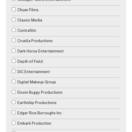
Chuan Films
Classic Media
Contrafilm
Cruella Productions
Dark Horse Entertainment
Depth of Field
DiC Entertainment
Digital Makeup Group
Doom Buggy Productions
✕
Earthship Productions
Edgar Rice Burroughs Inc.
Reche
Embark Production