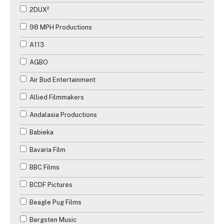
2DUX²
98 MPH Productions
A113
AGBO
Air Bud Entertainment
Allied Filmmakers
Andalasia Productions
Babieka
Bavaria Film
BBC Films
BCDF Pictures
Beagle Pug Films
Bergsten Music