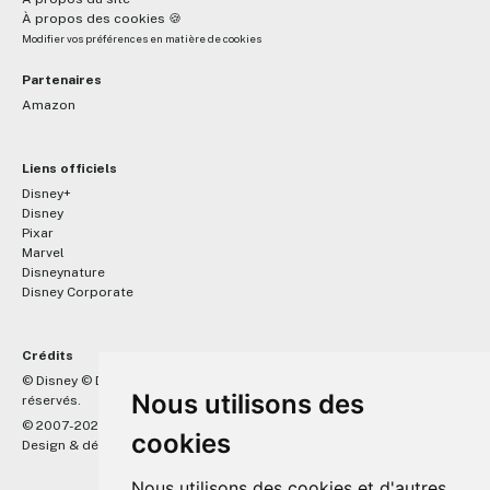
À propos des cookies 🍪
Modifier vos préférences en matière de cookies
Partenaires
Amazon
Liens officiels
Disney+
Disney
Pixar
Marvel
Disneynature
Disney Corporate
Crédits
™
© Disney © Disney/Pixar © &
Lucasfilm LTD © Marvel. Tous droits
Nous utilisons des
réservés.
© 2007-2026 DisneyPixar.fr
cookies
Design & développement :
MonsieurPaul
Nous utilisons des cookies et d'autres