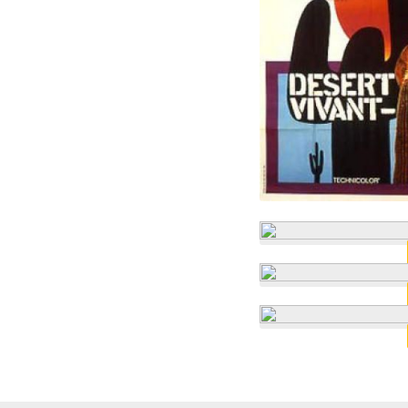
Walt Disney Pictures
Science-Fiction
Walt Disney Productions
Téléfilm
Pixar Animation Studios
Thriller
Disney Television Animation
Western
Walt Disney Animation Studios
Marvel Studios
Lucasfilm
DisneyToon Studios
Jerry Bruckheimer Films
Paramount
Disneynature
RKO Radio Pictures
Kevin Feige Productions