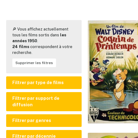
🔎 Vous affichez actuellement
tous les films sortis dans
les
années 1950
.
24 films
correspondent à votre
recherche.
Supprimer les filtres
Filtrer par type de films
Film en prises de vues réelles
Filtrer par support de
diffusion
✕
Film d'animation
Court ou moyen métrage
Cinéma
Filtrer par genres
Disney+
Action
Filtrer par décennie