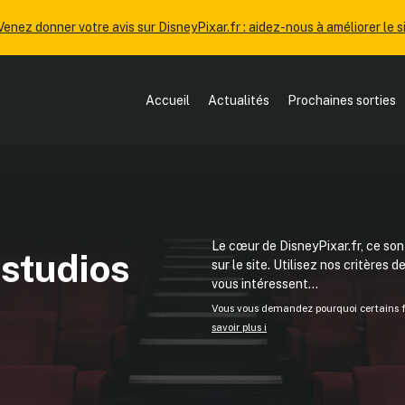
Venez donner votre avis sur DisneyPixar.fr : aidez-nous à améliorer le si
Accueil
Actualités
Prochaines sorties
Le cœur de DisneyPixar.fr, ce sont
 studios
sur le site. Utilisez nos critères 
vous intéressent...
Vous vous demandez pourquoi certains fi
savoir plus ℹ️