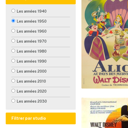
Télévision
Animation
Les années 1940
Vidéo
Aventure
Les années 1950
Comédie
Les années 1960
Documentaire
Les années 1970
Drame
Les années 1980
Familial
Les années 1990
Fantastique
Les années 2000
Guerre
Les années 2010
Historique
Les années 2020
Horreur
Les années 2030
Musique
Mystère
Filtrer par studio
Romance