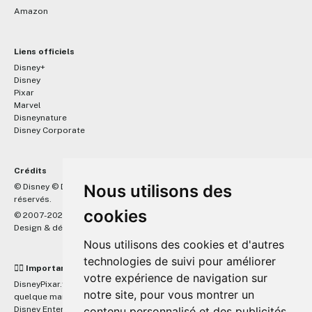
Amazon
Liens officiels
Disney+
Disney
Pixar
Marvel
Disneynature
Disney Corporate
Crédits
™
Nous utilisons des
© Disney © Disney/Pixar © &
Lucasfilm LTD © Marvel. Tous droits
réservés.
cookies
© 2007-2026 DisneyPixar.fr
Design & développement :
MonsieurPaul
Nous utilisons des cookies et d'autres
technologies de suivi pour améliorer
☝🏼 Important
votre expérience de navigation sur
DisneyPixar.fr est un site indépendant et n'est en aucun cas lié de
notre site, pour vous montrer un
quelque manière que ce soit avec The Walt Disney Company, Pixar,
contenu personnalisé et des publicités
Disney Enterprises, Inc ou leurs dérivés ou associés. Toute demande