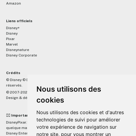
Amazon
Liens officiels
Disney+
Disney
Pixar
Marvel
Disneynature
Disney Corporate
Crédits
™
© Disney © Disney/Pixar © &
Lucasfilm LTD © Marvel. Tous droits
réservés.
Nous utilisons des
© 2007-2026 DisneyPixar.fr
cookies
Design & développement :
MonsieurPaul
Nous utilisons des cookies et d'autres
☝🏼 Important
technologies de suivi pour améliorer
DisneyPixar.fr est un site indépendant et n'est en aucun cas lié de
votre expérience de navigation sur
quelque manière que ce soit avec The Walt Disney Company, Pixar,
notre site, pour vous montrer un
Disney Enterprises, Inc ou leurs dérivés ou associés. Toute demande