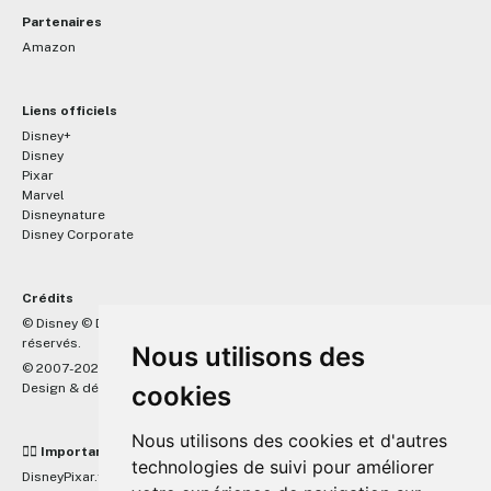
Partenaires
Amazon
Liens officiels
Disney+
Disney
Pixar
Marvel
Disneynature
Disney Corporate
Crédits
™
© Disney © Disney/Pixar © &
Lucasfilm LTD © Marvel. Tous droits
réservés.
Nous utilisons des
© 2007-2026 DisneyPixar.fr
Design & développement :
cookies
MonsieurPaul
Nous utilisons des cookies et d'autres
☝🏼 Important
technologies de suivi pour améliorer
DisneyPixar.fr est un site indépendant et n'est en aucun cas lié de