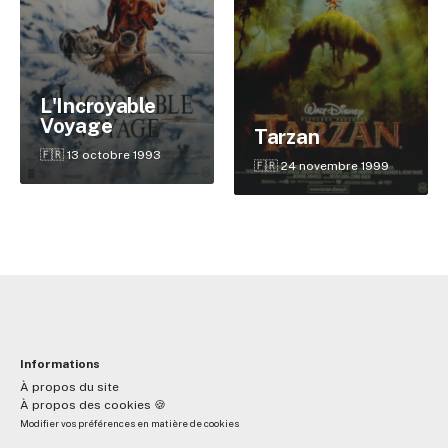
✕
L'Incroyable
Voyage
Tarzan
Reche
🇫🇷 13 octobre 1993
🇫🇷 24 novembre 1999
Informations
À propos du site
À propos des cookies 🍪
Modifier vos préférences en matière de cookies