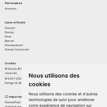
Partenaires
Amazon
Liens officiels
Disney+
Disney
Pixar
Marvel
Disneynature
Disney Corporate
Crédits
™
© Disney © Disney/Pixar © &
Lucasfilm LTD © Marvel. Tous droits
réservés.
Nous utilisons des
© 2007-2026 DisneyPixar.fr
cookies
Design & développement :
MonsieurPaul
Nous utilisons des cookies et d'autres
☝🏼 Important
technologies de suivi pour améliorer
DisneyPixar.fr est un site indépendant et n'est en aucun cas lié de
votre expérience de navigation sur
quelque manière que ce soit avec The Walt Disney Company, Pixar,