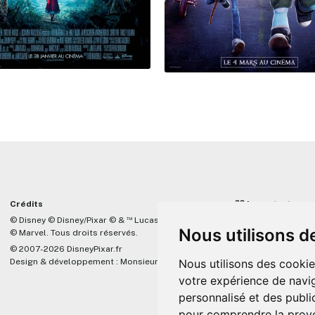
Crédits
☝🏼 Important
™
© Disney © Disney/Pixar © &
Lucasfilm LTD
DisneyPixar.fr est 
Nous utilisons d
© Marvel. Tous droits réservés.
lié de quelque mani
Company, Pixar, Dis
© 2007-2026 DisneyPixar.fr
associés. Toute de
Design & développement :
MonsieurPaul
Nous utilisons des cookie
Pixar sera ignorée.
votre expérience de navig
personnalisé et des public
pour comprendre la prove