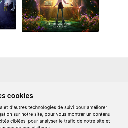
un site indépendant et n'est en aucun cas
es cookies
ère que ce soit avec The Walt Disney
ney Enterprises, Inc ou leurs dérivés ou
mande adressée aux studios Disney ou
s et d'autres technologies de suivi pour améliorer
 Merci de votre compréhension.
ation sur notre site, pour vous montrer un contenu
ités ciblées, pour analyser le trafic de notre site et
nance de nos visiteurs.