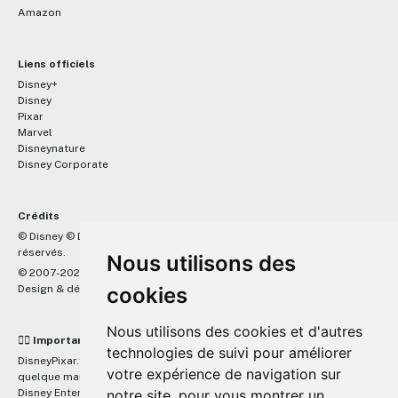
Amazon
Liens officiels
Disney+
Disney
Pixar
Marvel
Disneynature
Disney Corporate
Crédits
™
© Disney © Disney/Pixar © &
Lucasfilm LTD © Marvel. Tous droits
réservés.
Nous utilisons des
© 2007-2026 DisneyPixar.fr
Design & développement :
MonsieurPaul
cookies
Nous utilisons des cookies et d'autres
☝🏼 Important
technologies de suivi pour améliorer
DisneyPixar.fr est un site indépendant et n'est en aucun cas lié de
votre expérience de navigation sur
quelque manière que ce soit avec The Walt Disney Company, Pixar,
Disney Enterprises, Inc ou leurs dérivés ou associés. Toute demande
notre site, pour vous montrer un