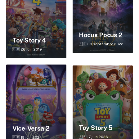
Hocus Pocus 2
Toy Story 4
🇫🇷 30 septembre 2022
🇫🇷 26 juin 2019
✕
Reche
Toy Story 5
Vice-Versa 2
🇫🇷 17 juin 2026
🇫🇷 19 juin 2024