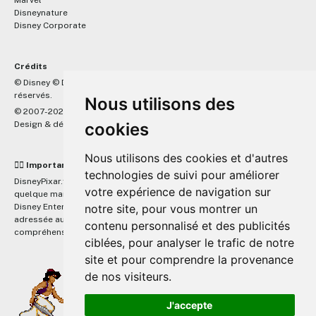
Marvel
Disneynature
Disney Corporate
Crédits
™
© Disney © Disney/Pixar © &
Lucasfilm LTD © Marvel. Tous droits
réservés.
Nous utilisons des
© 2007-2026 DisneyPixar.fr
cookies
Design & développement :
MonsieurPaul
Nous utilisons des cookies et d'autres
☝🏼 Important
technologies de suivi pour améliorer
DisneyPixar.fr est un site indépendant et n'est en aucun cas lié de
votre expérience de navigation sur
quelque manière que ce soit avec The Walt Disney Company, Pixar,
notre site, pour vous montrer un
Disney Enterprises, Inc ou leurs dérivés ou associés. Toute demande
adressée aux studios Disney ou Pixar sera ignorée. Merci de votre
contenu personnalisé et des publicités
compréhension.
ciblées, pour analyser le trafic de notre
site et pour comprendre la provenance
de nos visiteurs.
J'accepte