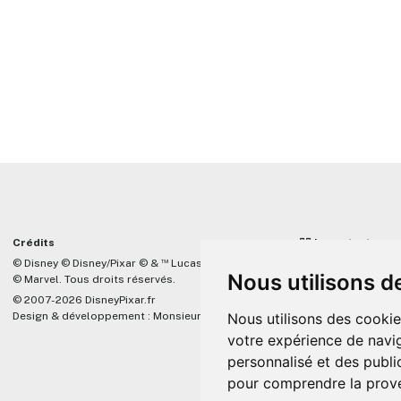
Crédits
☝🏼 Important
™
© Disney © Disney/Pixar © &
Lucasfilm LTD
DisneyPixar.fr est 
Nous utilisons d
© Marvel. Tous droits réservés.
lié de quelque mani
Company, Pixar, Dis
© 2007-2026 DisneyPixar.fr
associés. Toute de
Nous utilisons des cookie
Design & développement :
MonsieurPaul
Pixar sera ignorée.
votre expérience de navig
personnalisé et des public
pour comprendre la prove