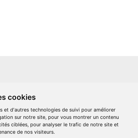
un site indépendant et n'est en aucun cas
es cookies
ère que ce soit avec The Walt Disney
ney Enterprises, Inc ou leurs dérivés ou
mande adressée aux studios Disney ou
s et d'autres technologies de suivi pour améliorer
 Merci de votre compréhension.
ation sur notre site, pour vous montrer un contenu
ités ciblées, pour analyser le trafic de notre site et
nance de nos visiteurs.