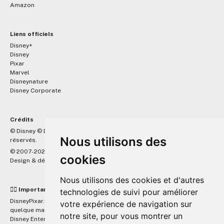
Amazon
Liens officiels
Disney+
Disney
Pixar
Marvel
Disneynature
Disney Corporate
Crédits
™
© Disney © Disney/Pixar © &
Lucasfilm LTD © Marvel. Tous droits
Nous utilisons des
réservés.
© 2007-2026 DisneyPixar.fr
cookies
Design & développement :
MonsieurPaul
Nous utilisons des cookies et d'autres
☝🏼 Important
technologies de suivi pour améliorer
DisneyPixar.fr est un site indépendant et n'est en aucun cas lié de
votre expérience de navigation sur
quelque manière que ce soit avec The Walt Disney Company, Pixar,
notre site, pour vous montrer un
Disney Enterprises, Inc ou leurs dérivés ou associés. Toute demande