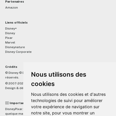
Partenaires
Amazon
Liens officiels
Disney+
Disney
Pixar
Marvel
Disneynature
Disney Corporate
Crédits
™
Nous utilisons des
© Disney © Disney/Pixar © &
Lucasfilm LTD © Marvel. Tous droits
réservés.
cookies
© 2007-2026 DisneyPixar.fr
Design & développement :
MonsieurPaul
Nous utilisons des cookies et d'autres
technologies de suivi pour améliorer
☝🏼 Important
votre expérience de navigation sur
DisneyPixar.fr est un site indépendant et n'est en aucun cas lié de
notre site, pour vous montrer un
quelque manière que ce soit avec The Walt Disney Company, Pixar,