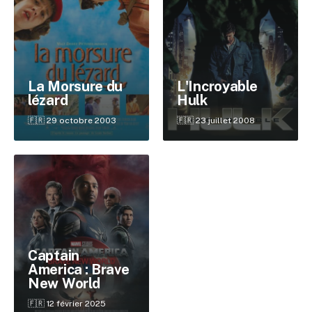
La Morsure du
L'Incroyable
lézard
Hulk
🇫🇷 29 octobre 2003
🇫🇷 23 juillet 2008
✕
Reche
Captain
America : Brave
New World
🇫🇷 12 février 2025