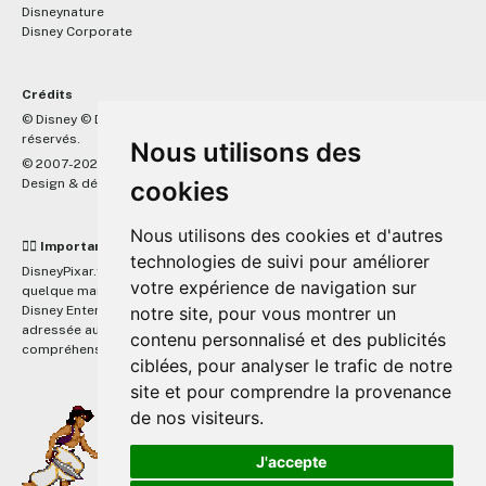
Disneynature
Disney Corporate
Crédits
™
© Disney © Disney/Pixar © &
Lucasfilm LTD © Marvel. Tous droits
réservés.
Nous utilisons des
© 2007-2026 DisneyPixar.fr
Design & développement :
MonsieurPaul
cookies
Nous utilisons des cookies et d'autres
☝🏼 Important
technologies de suivi pour améliorer
DisneyPixar.fr est un site indépendant et n'est en aucun cas lié de
votre expérience de navigation sur
quelque manière que ce soit avec The Walt Disney Company, Pixar,
Disney Enterprises, Inc ou leurs dérivés ou associés. Toute demande
notre site, pour vous montrer un
adressée aux studios Disney ou Pixar sera ignorée. Merci de votre
contenu personnalisé et des publicités
compréhension.
ciblées, pour analyser le trafic de notre
site et pour comprendre la provenance
de nos visiteurs.
J'accepte