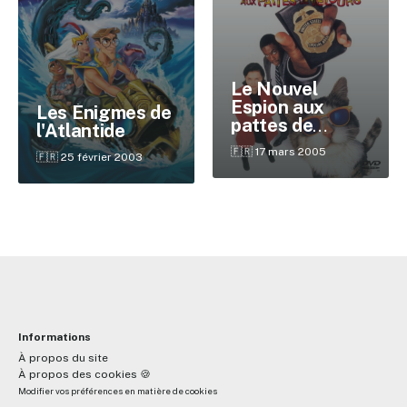
✕
Le Nouvel
Espion aux
Les Énigmes de
pattes de
l'Atlantide
Reche
velours
🇫🇷 17 mars 2005
🇫🇷 25 février 2003
Informations
À propos du site
À propos des cookies 🍪
Modifier vos préférences en matière de cookies