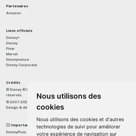
Partenaires
Amazon
Liens officiels
Disney+
Disney
Pixar
Marvel
Disneynature
Disney Corporate
Crédits
™
© Disney © Disney/Pixar © &
Lucasfilm LTD © Marvel. Tous droits
Nous utilisons des
réservés.
© 2007-2026 DisneyPixar.fr
cookies
Design & développement :
MonsieurPaul
Nous utilisons des cookies et d'autres
☝🏼 Important
technologies de suivi pour améliorer
DisneyPixar.fr est un site indépendant et n'est en aucun cas lié de
votre expérience de navigation sur