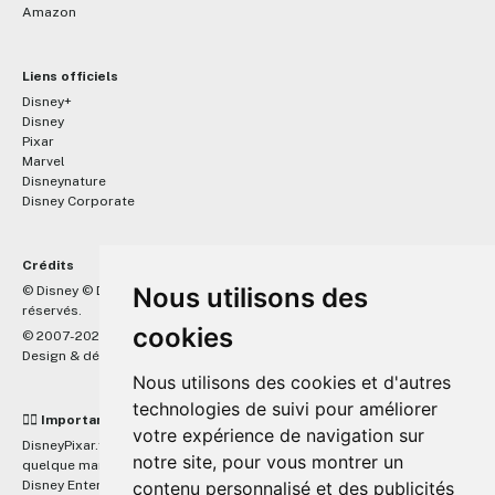
Amazon
Liens officiels
Disney+
Disney
Pixar
Marvel
Disneynature
Disney Corporate
Crédits
™
Nous utilisons des
© Disney © Disney/Pixar © &
Lucasfilm LTD © Marvel. Tous droits
réservés.
cookies
© 2007-2026 DisneyPixar.fr
Design & développement :
MonsieurPaul
Nous utilisons des cookies et d'autres
technologies de suivi pour améliorer
☝🏼 Important
votre expérience de navigation sur
DisneyPixar.fr est un site indépendant et n'est en aucun cas lié de
notre site, pour vous montrer un
quelque manière que ce soit avec The Walt Disney Company, Pixar,
Disney Enterprises, Inc ou leurs dérivés ou associés. Toute demande
contenu personnalisé et des publicités