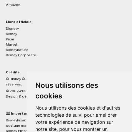
Amazon
Liens officiels
Disney+
Disney
Pixar
Marvel
Disneynature
Disney Corporate
Crédits
™
© Disney © Disney/Pixar © &
Lucasfilm LTD © Marvel. Tous droits
Nous utilisons des
réservés.
© 2007-2026 DisneyPixar.fr
cookies
Design & développement :
MonsieurPaul
Nous utilisons des cookies et d'autres
☝🏼 Important
technologies de suivi pour améliorer
DisneyPixar.fr est un site indépendant et n'est en aucun cas lié de
votre expérience de navigation sur
quelque manière que ce soit avec The Walt Disney Company, Pixar,
notre site, pour vous montrer un
Disney Enterprises, Inc ou leurs dérivés ou associés. Toute demande